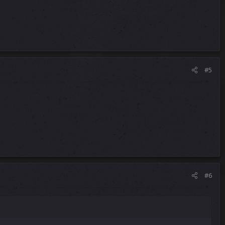
#5
#6