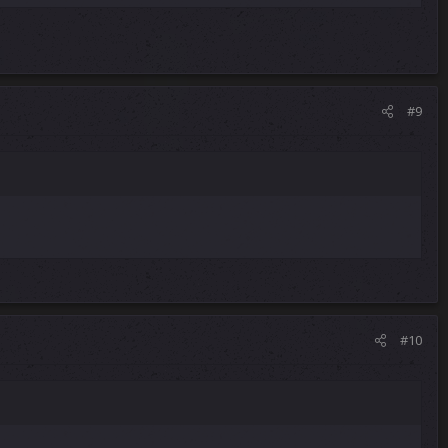
#9
#10