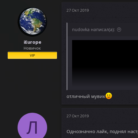
27 Окт 2019
nudovka написал(а):
iEurope
Новичок
VIP
отличный мувик
27 Окт 2019
Л
Однозначно лайк, поднял нас