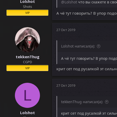
Lolshot
@Lolshot
что вы скажете в сво
Shots
А чё тут говорить? В упор под
VIP
27 Окт 2019
Lolshot написал(а):
tekkenThug
А чё тут говорить? В упор под
CGPD
VIP
крит сет под русалкой эт сильн
27 Окт 2019
L
tekkenThug написал(а):
Lolshot
крит сет под русалкой эт силь