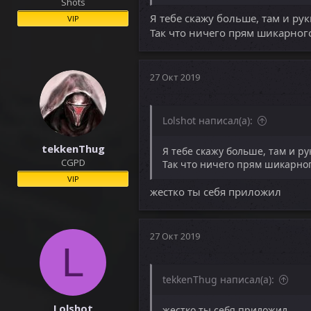
Shots
Я тебе скажу больше, там и ру
VIP
Так что ничего прям шикарного
27 Окт 2019
Lolshot написал(а):
tekkenThug
Я тебе скажу больше, там и р
CGPD
Так что ничего прям шикарног
VIP
жестко ты себя приложил
27 Окт 2019
L
tekkenThug написал(а):
Lolshot
жестко ты себя приложил