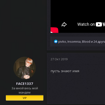
Р
pivko
,
Insomnia
,
Blood
и 24 друг
е
а
к
ц
27 Окт 2019
и
и
пусть знают имя
:
FACE1337
За мной весь мой
мандем
VIP