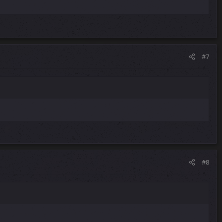
#7
#8