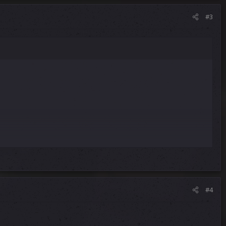
#3
#4