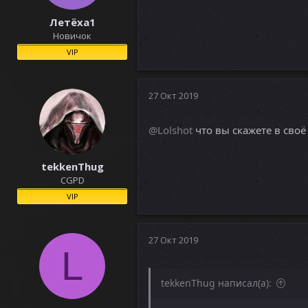
Летёха1
Новичок
VIP
27 Окт 2019
@Lolshot
что вы скажете в сво
tekkenThug
CGPD
VIP
27 Окт 2019
L
tekkenThug написал(а):