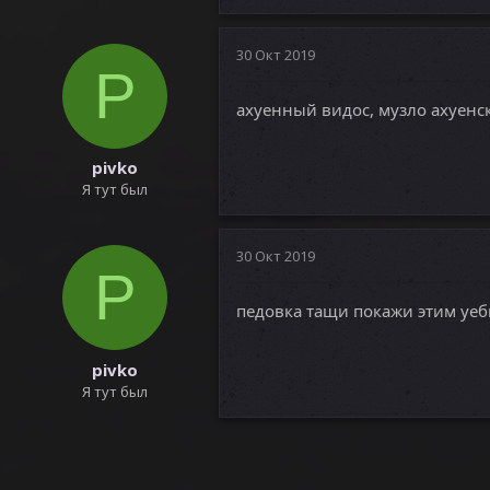
30 Окт 2019
P
ахуенный видос, музло ахуенс
pivko
Я тут был
30 Окт 2019
P
педовка тащи покажи этим уеб
pivko
Я тут был