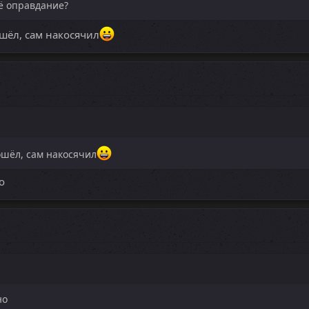
ё оправдание?
ошёл, сам накосячил
ошёл, сам накосячил
о
но