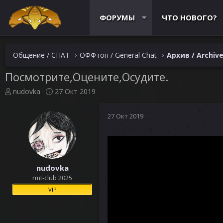
ФОРУМЫ
ЧТО НОВОГО?
Общение / CHAT
ОФФтоп / General Chat
Архив / Archiv
Посмотрите,Оцените,Осудите.
А
Д
nudovka
27 Окт 2019
в
а
т
т
27 Окт 2019
о
а
р
н
т
а
е
ч
м
а
ы
л
nudovka
а
rmt-club 2025
VIP