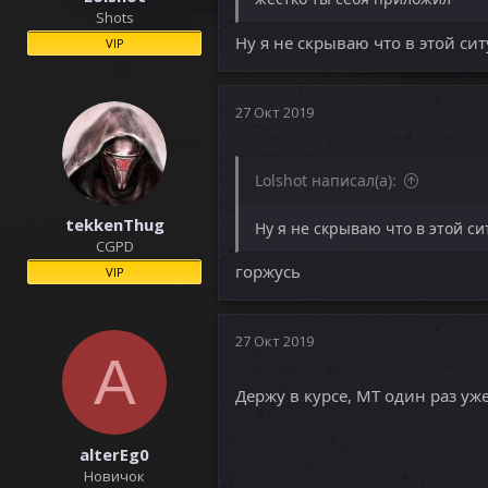
Shots
Ну я не скрываю что в этой си
VIP
27 Окт 2019
Lolshot написал(а):
tekkenThug
Ну я не скрываю что в этой с
CGPD
горжусь
VIP
27 Окт 2019
A
Держу в курсе, МТ один раз уж
alterEg0
Новичок