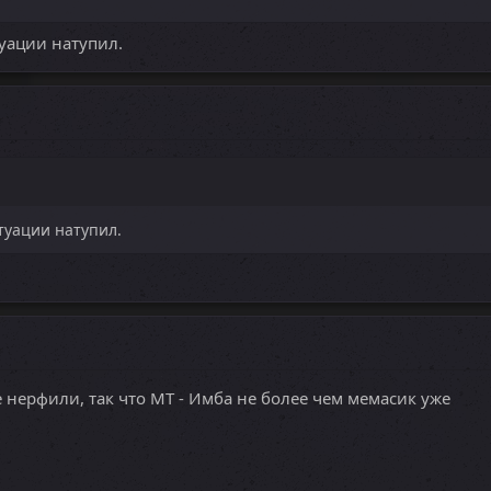
туации натупил.
итуации натупил.
е нерфили, так что МТ - Имба не более чем мемасик уже