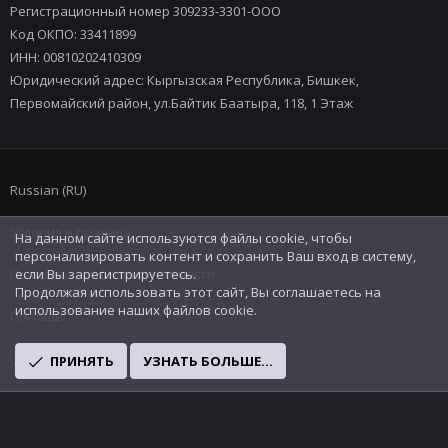
Регистрационный номер 309233-3301-ООО
Код ОКПО: 33411899
ИНН: 00810202410309
Юридический адрес: Кыргызская Республика, Бишкек,
Первомайский район, ул.Байтик Баатыра, 118, 1 Этаж
Russian (RU)
Условия и правила
На данном сайте используются файлы cookie, чтобы
персонализировать контент и сохранить Ваш вход в систему,
Политика конфиденциальности
если Вы зарегистрируетесь.
Продолжая использовать этот сайт, Вы соглашаетесь на
использование наших файлов cookie.
Помощь
R
ПРИНЯТЬ
УЗНАТЬ БОЛЬШЕ...
S
S