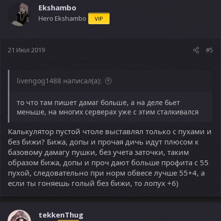
ц
Ekshambo
и
Hero Ekshambo
VIP
и
:
21 Июл 2019
#5
livengog1488 написал(а):
то что там пишет дамаг больше, а на деле бьет
меньше, на многих серверах уже с этим сталкивался
Калькулятор пустой чтоле выставлял только с пухами и
без бижи? Бижа, допы и прочая дичь идут плюсом к
базовому дамагу пушки, без учета заточки, таким
образом бижа, допы и проч дают больше профита с 55
пухой, следовательно при норм обвесе лучше 55+4, а
если ты гоняешь голый без бижи, то лопух +6)
tekkenThug