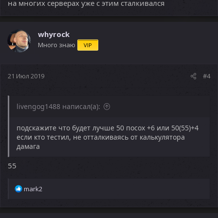
на многих серверах уже с этим сталкивался
whyrock
Много знаю
VIP
21 Июл 2019
#4
livengog1488 написал(а):
подскажите что будет лучше 50 посох +6 или 50(55)+4
если кто тестил, не отталкиваясь от калькулятора
дамага
55
Р
mark2
е
а
к