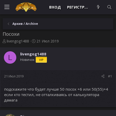
ВХОД
РЕГИСТРАЦИЯ
Архив / Archive
Посохи
А
Д
livengog1488
21 Июл 2019
в
а
т
т
livengog1488
о
а
L
Новичок
VIP
р
н
т
а
е
ч
м
а
21 Июл 2019
#1
ы
л
а
подскажите что будет лучше 50 посох +6 или 50(55)+4
если кто тестил, не отталкиваясь от калькулятора
дамага