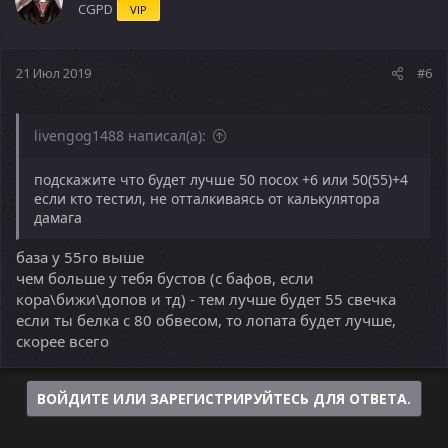
CGPD
VIP
21 Июл 2019
#6
livengog1488 написал(а):
подскажите что будет лучше 50 посох +6 или 50(55)+4
если кто тестил, не отталкиваясь от калькулятора
дамага
база у 55го выше
чем больше у тебя бустов (с бафов, если
кора\бижи\допов и тд) - тем лучше будет 55 свечка
если ты белка с 80 обвесом, то лопата будет лучше,
скорее всего
ВОЙДИТЕ ИЛИ ЗАРЕГИСТРИРУЙТЕСЬ ДЛЯ ОТВЕТА.