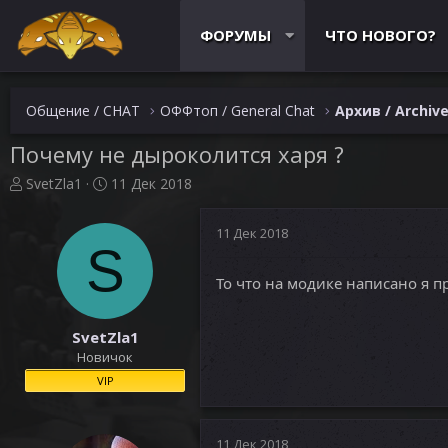
ФОРУМЫ
ЧТО НОВОГО?
Общение / CHAT
ОФФтоп / General Chat
Архив / Archiv
Почему не дыроколится харя ?
А
Д
SvetZla1
11 Дек 2018
в
а
т
т
11 Дек 2018
о
а
S
р
н
т
а
То что на модике написано я п
е
ч
м
а
ы
л
SvetZla1
а
Новичок
VIP
11 Дек 2018