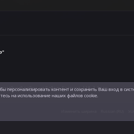
р"
айский район, ул.Байтик Баатыра, 118, 1 Этаж
обы персонализировать контент и сохранить Ваш вход в сист
тесь на использование наших файлов cookie.
Изменить ширина
Russian (RU)
Ус