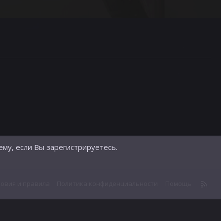
ему, если Вы зарегистрируетесь.
R
ловия и правила
Политика конфиденциальности
Помощь
S
S