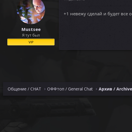
+1 невежу сделай и будет все о
Mustsee
Я тут был
VIP
Общение / CHAT
ОФФтоп / General Chat
Архив / Archiv