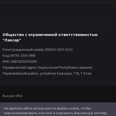
Общество с ограниченной ответственностью
"Лаксар"
Регистрационный номер 309233-3301-ООО
Код ОКПО: 33411899
ИНН: 00810202410309
Юридический адрес: Кыргызская Республика, Бишкек,
Первомайский район, ул.Байтик Баатыра, 118, 1 Этаж
Russian (RU)
Условия и правила
На данном сайте используются файлы cookie, чтобы
персонализировать контент и сохранить Ваш вход в систему,