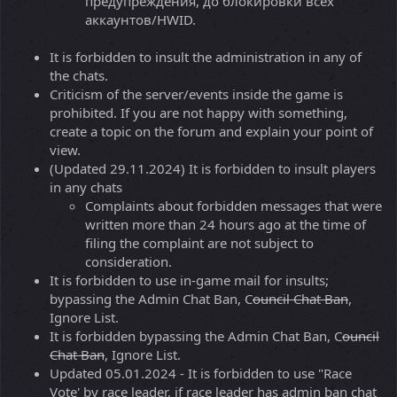
предупреждения, до блокировки всех
аккаунтов/HWID.
It is forbidden to insult the administration in any of
the chats.
Criticism of the server/events inside the game is
prohibited. If you are not happy with something,
create a topic on the forum and explain your point of
view.
(Updated 29.11.2024) It is forbidden to insult players
in any chats
Complaints about forbidden messages that were
written more than 24 hours ago at the time of
filing the complaint are not subject to
consideration.
It is forbidden to use in-game mail for insults;
bypassing the Admin Chat Ban, C
ouncil Chat Ban
,
Ignore List.
It is forbidden bypassing the Admin Chat Ban, C
ouncil
Chat Ban
, Ignore List.
Updated 05.01.2024 - It is forbidden to use "Race
Vote' by race leader, if race leader has admin ban chat