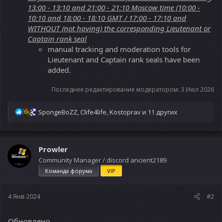
13:00 - 13:10 and 21:00 - 21:10 Moscow time (10:00 -
10:10 and 18:00 - 18:10 GMT / 17:00 - 17:10 and
WITHOUT (not having) the corresponding
Lieutenant or
Captain rank seal
manual tracking and moderation tools for
Lieutenant and Captain rank seals have been
added.
Последнее редактирование модератором:
3 Июл 2026
Р
SpongeBoZZ
,
Clife4life
,
Kostoprav
и 11 других
е
а
к
ц
Prowler
и
Community Manager / discord ancient2189
и
Команда форума
VIP
:
4 Янв 2024
#2
Обновлено