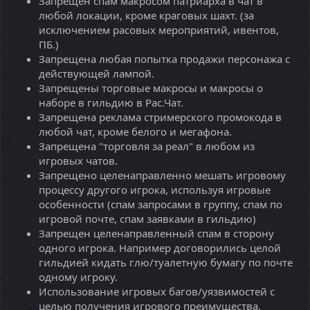
Запрещён спам макросом патриарха в чат в
любой локации, кроме краговых шахт. (за
исключением расовых мероприятий, ивентов,
ПБ.)
Запрещена любая попытка продажи персонажа с
действующей лампой.
Запрещены торговые макросы и макросы о
наборе в гильдию в Рас.Чат.
Запрещена реклама стримерского промокода в
любой чат, кроме белого и мегафона.
Запрещена "торговля за реал" в любом из
игровых чатов.
Запрещено целенаправленно мешать игровому
процессу другого игрока, используя игровые
особенности (спам запросами в группу, спам по
игровой почте, спам заявками в гильдию)
Запрещен целенаправленный спам в сторону
одного игрока. Например договорились целой
гильдией кидать глю/туалетную бумагу по почте
одному игроку.
Использование игровых багов/уязвимостей с
целью получения игрового преимущества.