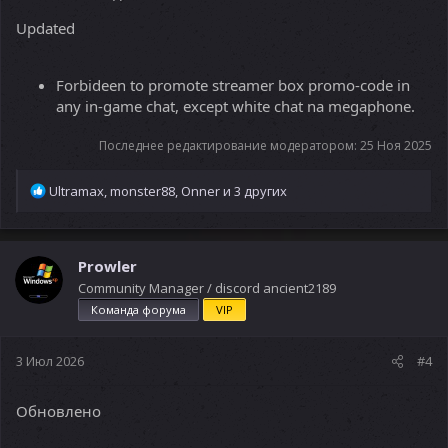
Updated
Forbideen to promote streamer box promo-code in
any in-game chat, except white chat na megaphone.
Последнее редактирование модератором:
25 Ноя 2025
Р
Ultramax
,
monster88
,
Onner
и 3 других
е
а
к
ц
Prowler
и
Community Manager / discord ancient2189
и
Команда форума
VIP
:
3 Июл 2026
#4
Обновлено