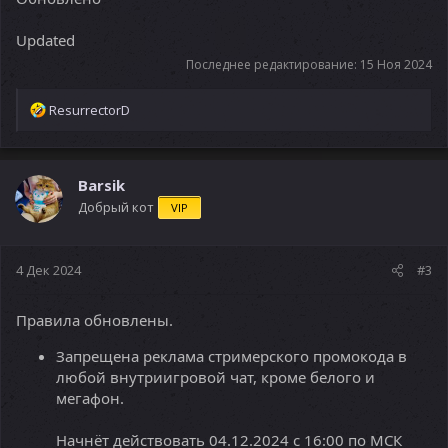
Updated
Последнее редактирование:
15 Ноя 2024
Р
ResurrectorD
е
а
к
ц
Barsik
и
Добрый кот
VIP
и
:
4 Дек 2024
#3
Правила обновлены.
Запрещена реклама стримерского промокода в
любой внутриигровой чат, кроме белого и
мегафон.
Начнёт действовать 04.12.2024 с 16:00 по МСК