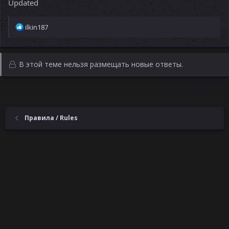
Updated
Р
ilkin187
е
а
к
ц
В этой теме нельзя размещать новые ответы.
и
и
:
Правила / Rules