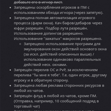
добавьте его в игнор лист.
Запрещены оскорбления игроков в ПМ с
использованием обхода игнора (через запятую).
Запрещена полная автоматизация игрового
процесса (фарм окна). Кач бафов/дебафов через
юфри разрешён. Подбор лута разрешён.
Использование допингов разрешено.
Использование "зажатых" макросов разрешено.
Запрещено использование программ для
эмулирования окон действий основого окна
(за искл. действий описанных выше) /
использование одинаково параллельных
действий неск. окнами.
Запрещён перелив ОС и PvP, за исключением
перелива "Ты мне я тебе". Т.е. один игрок, другому
игроку и в обратную сторону.
Запрещена любая реклама сторонних ресурсов в
любой из чатов.
Запрещён флуд в любой из чатов, кроме ПМ.
(Отправка, например, 10 сообщений подряд в
торговый чат)