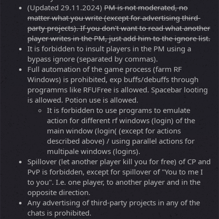
(Updated 29.11.2024)
PM is not moderated, no
matter what you write (except for advertising third-
party projects). If you don't want to read what another
player writes in the PM, just add him to the ignore list.
It is forbidden to insult players in the PM using a
bypass ignore (separated by commas).
Full automation of the game process (farm RF
Windows) is prohibited, exp buffs/debuffs through
programms like RFUFree is allowed. Spacebar looting
is allowed. Potion use is allowed.
It is forbidden to use programs to emulate
action for different rf windows (login) of the
main window (login( (except for actions
described above) / using parallel actions for
multipale windows (logins).
Spillover (let another player kill you for free) of CP and
PvP is forbidden, except for spillover of "You to me I
to you". I.e. one player, to another player and in the
opposite direction.
Any advertising of third-party projects in any of the
chats is prohibited.