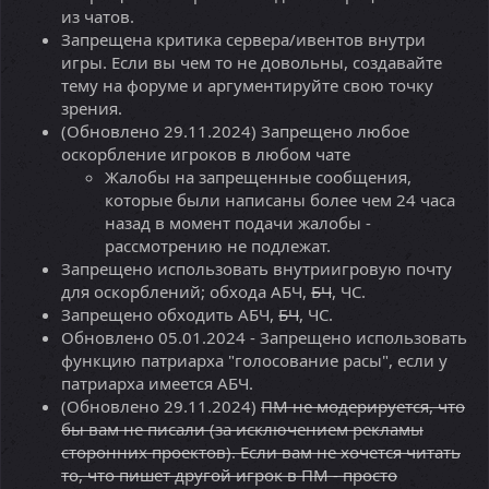
из чатов.
Запрещена критика сервера/ивентов внутри
игры. Если вы чем то не довольны, создавайте
тему на форуме и аргументируйте свою точку
зрения.
(Обновлено 29.11.2024) Запрещено любое
оскорбление игроков в любом чате
Жалобы на запрещенные сообщения,
которые были написаны более чем 24 часа
назад в момент подачи жалобы -
рассмотрению не подлежат.
Запрещено использовать внутриигровую почту
для оскорблений; обхода АБЧ,
БЧ
, ЧС.
Запрещено обходить АБЧ,
БЧ
, ЧС.
Обновлено 05.01.2024 - Запрещено использовать
функцию патриарха "голосование расы", если у
патриарха имеется АБЧ.
(Обновлено 29.11.2024)
ПМ не модерируется, что
бы вам не писали (за исключением рекламы
сторонних проектов). Если вам не хочется читать
то, что пишет другой игрок в ПМ - просто