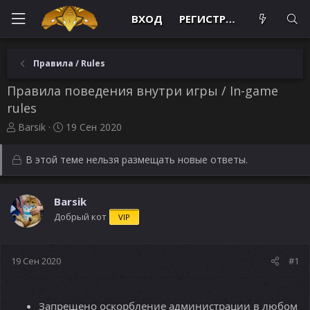
ВХОД
РЕГИСТРАЦИЯ
Правила / Rules
Правила поведения внутри игры / In-game
rules
А
Д
Barsik
19 Сен 2020
в
а
т
т
В этой теме нельзя размещать новые ответы.
о
а
р
н
т
а
Barsik
е
ч
Добрый кот
м
а
VIP
ы
л
а
19 Сен 2020
#1
Запрещено оскорбление администрации в любом