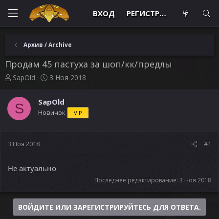
ВХОД
РЕГИСТРАЦИЯ
Архив / Archive
Продам 45 пастуха за шоп/кк/предлы
А
Д
SapOld
3 Ноя 2018
в
а
т
т
SapOld
о
а
S
Новичок
VIP
р
н
т
а
е
ч
м
а
3 Ноя 2018
#1
ы
л
а
Не актуально
Последнее редактирование:
3 Ноя 2018
ВОЙДИТЕ ИЛИ ЗАРЕГИСТРИРУЙТЕСЬ ДЛЯ ОТВЕТА.