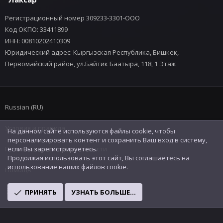
Регистрационный номер 309233-3301-ООО
Код ОКПО: 33411899
ИНН: 00810202410309
Юридический адрес: Кыргызская Республика, Бишкек,
Первомайский район, ул.Байтик Баатыра, 118, 1 Этаж
Russian (RU)
Условия и правила
На данном сайте используются файлы cookie, чтобы
персонализировать контент и сохранить Ваш вход в систему,
Политика конфиденциальности
если Вы зарегистрируетесь.
Продолжая использовать этот сайт, Вы соглашаетесь на
использование наших файлов cookie.
Помощь
R
ПРИНЯТЬ
УЗНАТЬ БОЛЬШЕ...
S
S