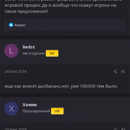
игровой процесс.Да и вообще что скажут игроки на
такое предложение?
Р
Arwen
е
а
к
ц
liedst
L
и
ляг,отдохни
VIP
и
:
24 Фев 2019
#2
еще как внесет дисбаланс,нет. уже 100500 тем было.
Хомяк
Х
Прошаренный
VIP
24 Фев 2019
#3