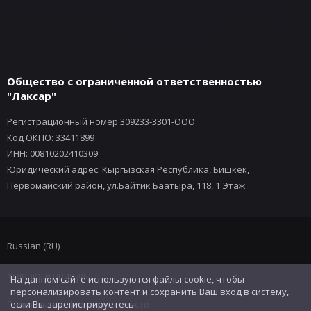
Общество с ограниченной ответственностью
"Лаксар"
Регистрационный номер 309233-3301-ООО
Код ОКПО: 33411899
ИНН: 00810202410309
Юридический адрес: Кыргызская Республика, Бишкек,
Первомайский район, ул.Байтик Баатыра, 118, 1 Этаж
Russian (RU)
Условия и правила
На данном сайте используются файлы cookie, чтобы
персонализировать контент и сохранить Ваш вход в систему,
Политика конфиденциальности
если Вы зарегистрируетесь.