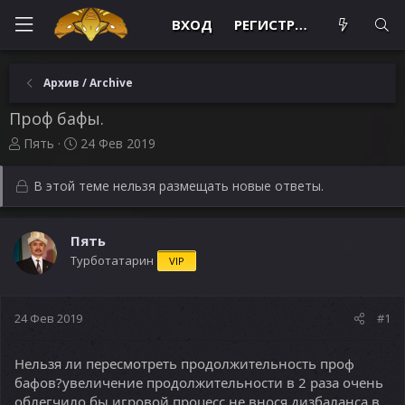
ВХОД
РЕГИСТРАЦИЯ
Архив / Archive
Проф бафы.
А
Д
Пять
24 Фев 2019
в
а
т
т
В этой теме нельзя размещать новые ответы.
о
а
р
н
т
а
Пять
е
ч
Турботатарин
м
а
VIP
ы
л
а
24 Фев 2019
#1
Нельзя ли пересмотреть продолжительность проф
бафов?увеличение продолжительности в 2 раза очень
облегчило бы игровой процесс,не внося дизбаланса в