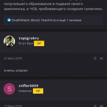
получившего образование в подвале своего
зажопинска, и ЧСВ, пробивающего соседние галактики.
Р
DeathWatch
,
Blood
,
TitanForce
и ещё 1 человек
е
а
к
ц
topigrokru
и
Я тут был
VIP
и
:
27 Июл 2019
#5
очень опасен
stifler0009
S
Новичок
VIP
27 Июл 2019
#6