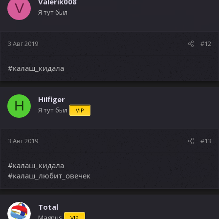
Valerik008
V
и
Я тут был
и
:
3 Авг 2019
#12
#калаш_кидала
Hilfiger
H
Я тут был
VIP
3 Авг 2019
#13
#калаш_кидала
#калаш_любит_овечек
Total
Magnus
VIP