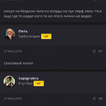
кинул на бездоне чела из эспады на лук перф леон +4,и
еще где то кидал кого то но этого лично не видел
Пять
Турботатарин
VIP
27 Июл 2019
#7
Скиловый холоп
topigrokru
Я тут был
VIP
27 Июл 2019
#8