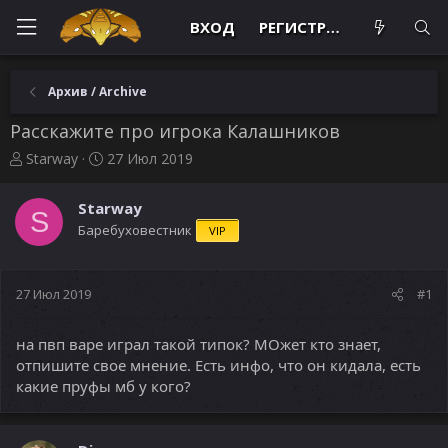
ВХОД
РЕГИСТРАЦИЯ
Архив / Archive
Расскажите про игрока Калашников
А
Д
Starway
27 Июл 2019
в
а
т
т
Starway
о
а
S
Баребуховестник
VIP
р
н
т
а
е
ч
м
а
27 Июл 2019
#1
ы
л
а
на пвп варе играл такой типок? МОжет кто знает,
отпишите свое мнение. Есть инфо, что он кидала, есть
какие пруфы мб у кого?