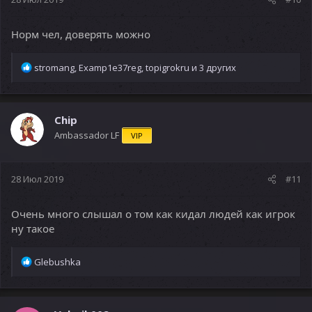
Норм чел, доверять можно
Р
stromang
,
Examp1e37reg
,
topigrokru
и 3 других
е
а
к
ц
Chip
и
Ambassador LF
VIP
и
:
28 Июл 2019
#11
Очень много слышал о том как кидал людей как игрок
ну такое
Р
Glebushka
е
а
к
ц