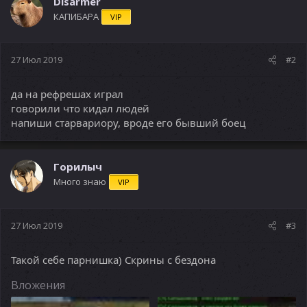
Disarmer
КАПИБАРА
VIP
27 Июл 2019
#2
да на рефрешах играл
говорили что кидал людей
напиши старвариору, вроде его бывший боец
Горилыч
Много знаю
VIP
27 Июл 2019
#3
Такой себе парнишка) Скрины с бездона
Вложения