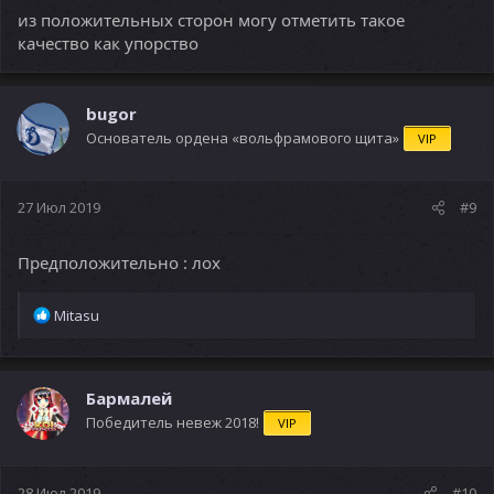
из положительных сторон могу отметить такое
качество как упорство
bugor
Основатель ордена «вольфрамового щита»
VIP
27 Июл 2019
#9
Предположительно : лох
Р
Mitasu
е
а
к
ц
Бармалей
и
Победитель невеж 2018!
VIP
и
:
28 Июл 2019
#10