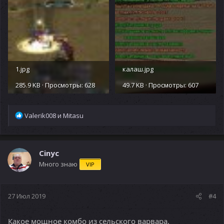
1.jpg
калаш.jpg
285.9 KB · Просмотры: 628
49.7 KB · Просмотры: 607
Р
Valerik008
и
Mitasu
е
а
к
ц
Cinyc
и
Много знаю
VIP
и
:
27 Июл 2019
#4
Какое мощное комбо из сельского варвара,