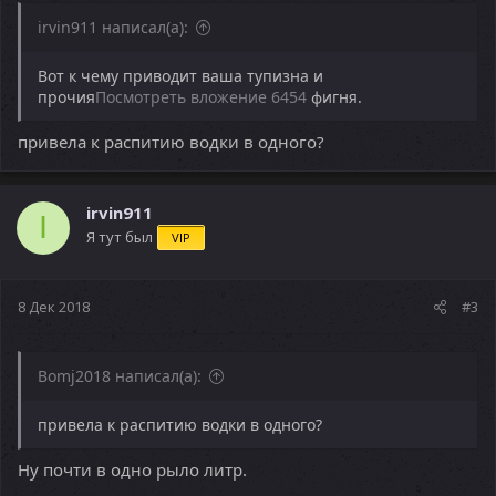
irvin911 написал(а):
Вот к чему приводит ваша тупизна и
прочия
Посмотреть вложение 6454
фигня.
привела к распитию водки в одного?
irvin911
I
Я тут был
VIP
8 Дек 2018
#3
Bomj2018 написал(а):
привела к распитию водки в одного?
Ну почти в одно рыло литр.