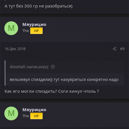
А тут без 300 гр не разобраться)
Мяурицио
М
The
VIP
16 Дек 2018
#9
AlexHall написал(а):
вельзевул спиздили)) тут нахуяриться конкретно надо
Как его могли спиздить? Соги кинул чтоль ?
Мяурицио
М
The
VIP