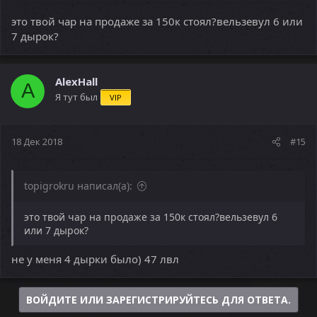
это твой чар на продаже за 150к стоял?вельзевул 6 или
7 дырок?
AlexHall
A
Я тут был
VIP
18 Дек 2018
#15
topigrokru написал(а):
это твой чар на продаже за 150к стоял?вельзевул 6
или 7 дырок?
не у меня 4 дырки было) 47 лвл
ВОЙДИТЕ ИЛИ ЗАРЕГИСТРИРУЙТЕСЬ ДЛЯ ОТВЕТА.