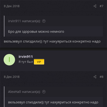
8 Дек 2018
#7
irvin911 написал(а):
Бро для здоровья можно немного
вельзевул спиздили)) тут нахуяриться конкретно надо
irvin911
I
Я тут был
VIP
8 Дек 2018
#8
AlexHall написал(а):
вельзевул спиздили)) тут нахуяриться конкретно надо