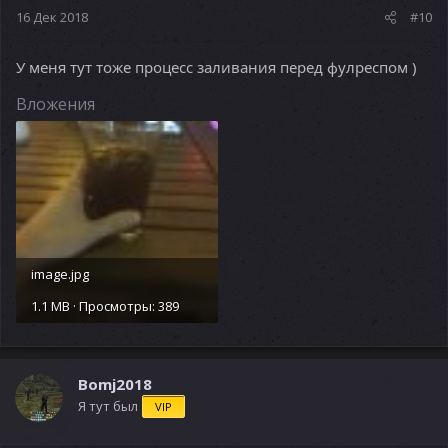
16 Дек 2018
#10
У меня тут тоже процесс заливания перед фулреспом )
Вложения
image.jpg
1.1 MB · Просмотры: 389
Bomj2018
Я тут был
VIP