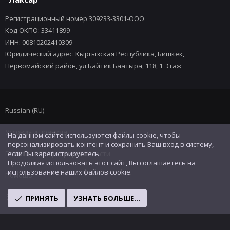
Регистрационный номер 309233-3301-ООО
Код ОКПО: 33411899
ИНН: 00810202410309
Юридический адрес: Кыргызская Республика, Бишкек,
Первомайский район, ул.Байтик Баатыра, 118, 1 Этаж
Russian (RU)
Условия и правила
На данном сайте используются файлы cookie, чтобы
персонализировать контент и сохранить Ваш вход в систему,
Политика конфиденциальности
если Вы зарегистрируетесь.
Продолжая использовать этот сайт, Вы соглашаетесь на
использование наших файлов cookie.
Помощь
R
ПРИНЯТЬ
УЗНАТЬ БОЛЬШЕ...
S
S