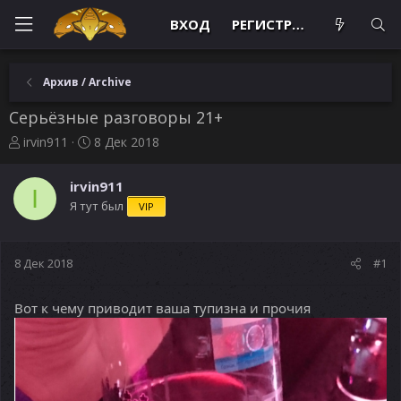
ВХОД
РЕГИСТРАЦИЯ
Архив / Archive
Серьёзные разговоры 21+
А
Д
irvin911
8 Дек 2018
в
а
т
т
irvin911
о
а
I
Я тут был
VIP
р
н
т
а
е
ч
м
а
8 Дек 2018
#1
ы
л
а
Вот к чему приводит ваша тупизна и прочия