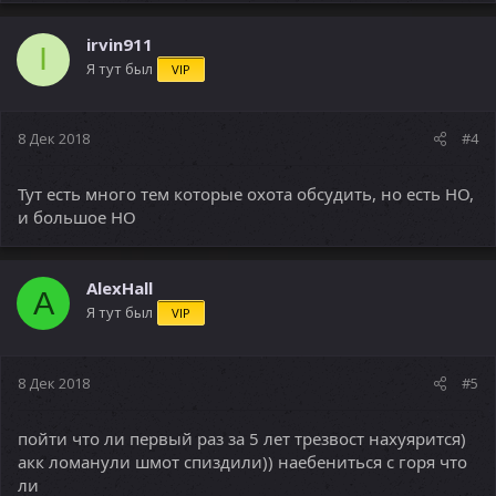
irvin911
I
Я тут был
VIP
8 Дек 2018
#4
Тут есть много тем которые охота обсудить, но есть НО,
и большое НО
AlexHall
A
Я тут был
VIP
8 Дек 2018
#5
пойти что ли первый раз за 5 лет трезвост нахуярится)
акк ломанули шмот спиздили)) наебениться с горя что
ли