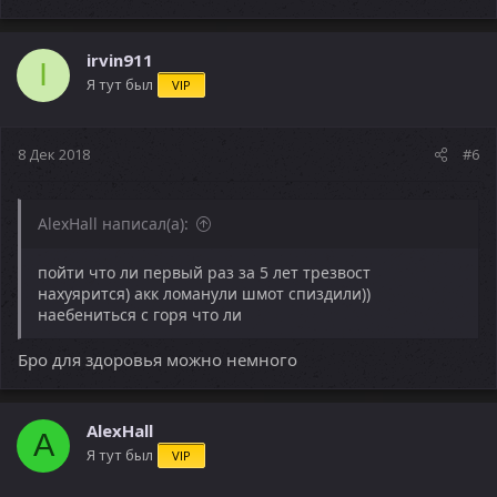
irvin911
I
Я тут был
VIP
8 Дек 2018
#6
AlexHall написал(а):
пойти что ли первый раз за 5 лет трезвост
нахуярится) акк ломанули шмот спиздили))
наебениться с горя что ли
Бро для здоровья можно немного
AlexHall
A
Я тут был
VIP