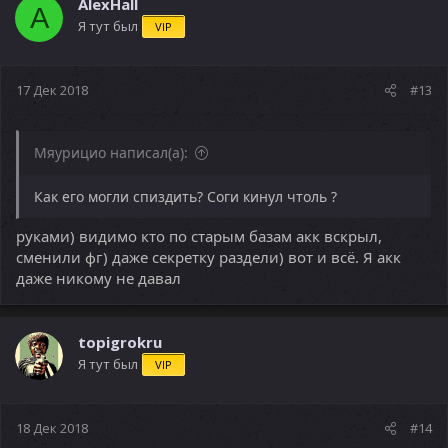
AlexHall
A
Я тут был
VIP
17 Дек 2018
#13
Мяурицио написал(а):
Как его могли спиздить? Соги кинул чтоль ?
руками) видимо кто по старым базам акк вскрыл,
сменили фг) даже секретку раздели) вот и всё. Я акк
даже никому не давал
topigrokru
Я тут был
VIP
18 Дек 2018
#14