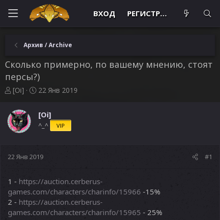
ВХОД
РЕГИСТРАЦИЯ
Архив / Archive
Сколько примерно, по вашему мнению, стоят
персы?)
А
Д
[Oi]
22 Янв 2019
в
а
т
т
[Oi]
о
а
^_^
VIP
р
н
т
а
е
ч
м
а
22 Янв 2019
#1
ы
л
а
1 -
https://auction.cerberus-
games.com/characters/charinfo/15966
-15%
2 -
https://auction.cerberus-
games.com/characters/charinfo/15965
- 25%