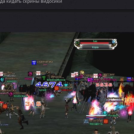
да кидать скрины видосики