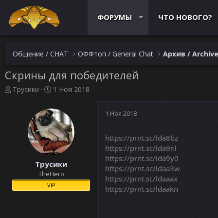
ФОРУМЫ
ЧТО НОВОГО?
Общение / CHAT
ОФФтоп / General Chat
Архив / Archiv
Скрины для победителей
А
Д
Трусики
1 Ноя 2018
в
а
т
т
1 Ноя 2018
о
а
р
н
т
а
https://prnt.sc/lda8bz
е
ч
https://prnt.sc/lda9nl
м
а
https://prnt.sc/lda9y0
ы
л
Трусики
https://prnt.sc/ldaa3w
а
TheHero
https://prnt.sc/ldaaax
VIP
https://prnt.sc/ldaakn