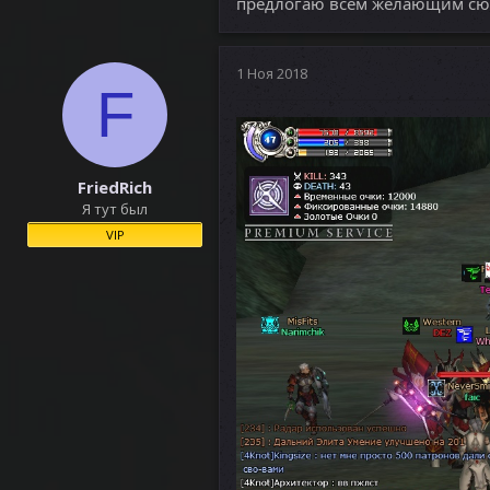
предлогаю всем желающим сю
1 Ноя 2018
F
FriedRich
Я тут был
VIP