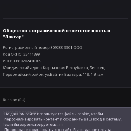
Общество с ограниченной ответственностью
"Лаксар"
Регистрационный номер 309233-3301-ООО
Код ОКПО: 33411899
ИНН: 00810202410309
Юридический адрес: Кыргызская Республика, Бишкек,
Первомайский район, ул.Байтик Баатыра, 118, 1 Этаж
Russian (RU)
Условия и правила
На данном сайте используются файлы cookie, чтобы
персонализировать контент и сохранить Ваш вход в систему,
Политика конфиденциальности
если Вы зарегистрируетесь.
Продолжая использовать этот сайт, Вы соглашаетесь на