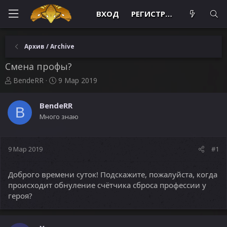
ВХОД
РЕГИСТРАЦИЯ
Архив / Archive
Смена профы?
А
Д
BendeRR
9 Мар 2019
в
а
т
т
BendeRR
о
а
B
Много знаю
р
н
т
а
е
ч
м
а
9 Мар 2019
#1
ы
л
а
Доброго времени суток! Подскажите, пожалуйста, когда
происходит обнуление счётчика сброса профессии у
героя?