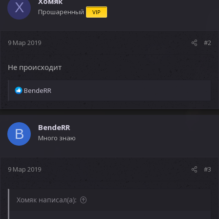
Хомяк
Х
Прошаренный
VIP
9 Мар 2019
#2
Не происходит
Р
BendeRR
е
а
к
ц
BendeRR
B
и
Много знаю
и
:
9 Мар 2019
#3
Хомяк написал(а):