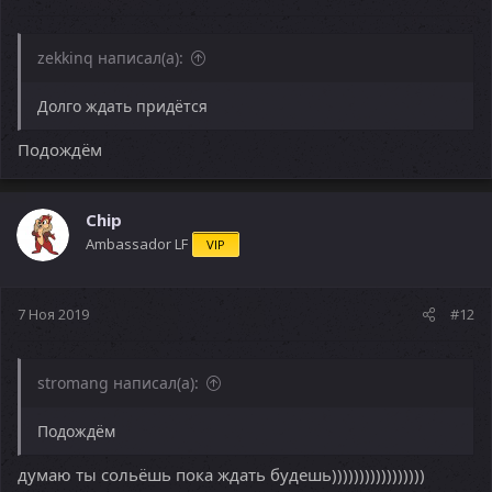
zekkinq написал(а):
Долго ждать придётся
Подождём
Chip
Ambassador LF
VIP
7 Ноя 2019
#12
stromang написал(а):
Подождём
думаю ты сольёшь пока ждать будешь)))))))))))))))))