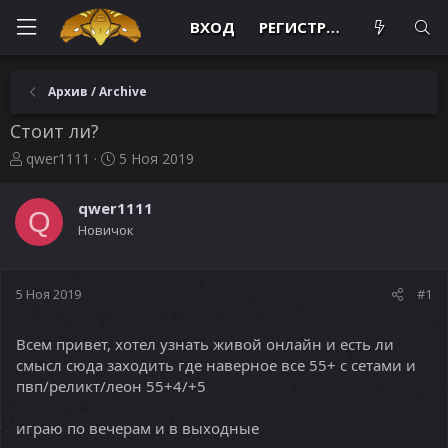
ВХОД
РЕГИСТРАЦИЯ
Архив / Archive
Стоит ли?
А
Д
qwer1111
5 Ноя 2019
в
а
т
т
qwer1111
о
а
Q
Новичок
р
н
т
а
е
ч
м
а
5 Ноя 2019
#1
ы
л
а
Всем привет, хотел узнать живой онлайн и есть ли
смысл сюда заходить где наверное все 55+ с сетами и
пвп/реликт/леон 55+4/+5
играю по вечерам и в выходные