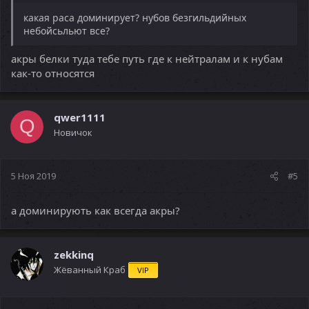
какая раса доминирует? нубов безгильдийных
небойсьльют все?
акры белки туда тебе путь где к нейтралам и к нубам
как-то относятся
qwer1111
Q
Новичок
5 Ноя 2019
#5
а доминирують как всегда акры?
zekkinq
Жёванный Краб
VIP