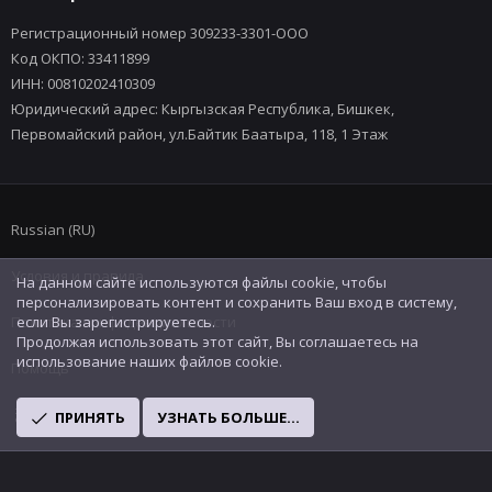
Регистрационный номер 309233-3301-ООО
Код ОКПО: 33411899
ИНН: 00810202410309
Юридический адрес: Кыргызская Республика, Бишкек,
Первомайский район, ул.Байтик Баатыра, 118, 1 Этаж
Russian (RU)
Условия и правила
На данном сайте используются файлы cookie, чтобы
персонализировать контент и сохранить Ваш вход в систему,
Политика конфиденциальности
если Вы зарегистрируетесь.
Продолжая использовать этот сайт, Вы соглашаетесь на
использование наших файлов cookie.
Помощь
R
ПРИНЯТЬ
УЗНАТЬ БОЛЬШЕ...
S
S