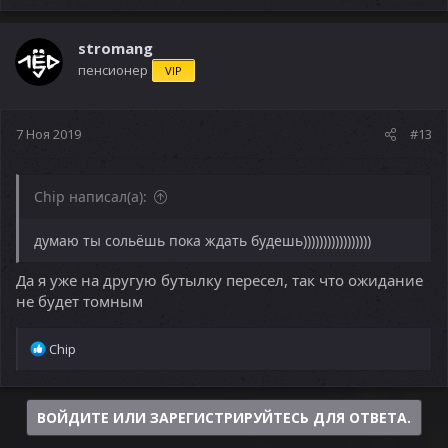
stromang
пенсионер
VIP
7 Ноя 2019
#13
Chip написал(а):
думаю ты сольёшь пока ждать будешь)))))))))))))))))
Да я уже на другую бутылку пересел, так что ожидание
не будет томным
Р
Chip
е
а
к
ВОЙДИТЕ ИЛИ ЗАРЕГИСТРИРУЙТЕСЬ ДЛЯ ОТВЕТА.
ц
и