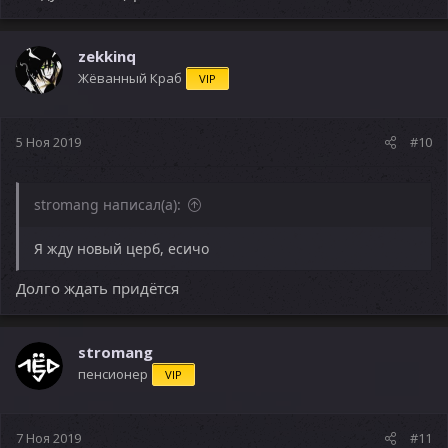
zekkinq
Жёванный Краб
VIP
5 Ноя 2019
#10
stromang написал(а):
Я жду новый церб, есичо
Долго ждать придётся
stromang
пенсионер
VIP
7 Ноя 2019
#11