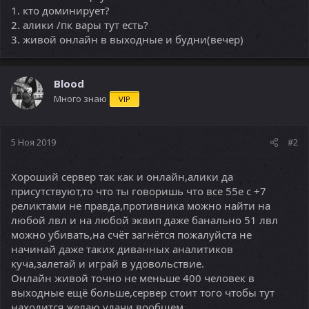
1. кто доминирует?
2. алики /пк вары тут есть?
3. живой онлайн в выходные и будни(вечер)
Blood
Много знаю
VIP
5 Ноя 2019
#2
Хороший сервер так как и онлайн,алики да
присутствуют,то что ты говоришь что все 55е с +7
реликтами не правда,противника можно найти на
любой лвл и на любой эквип даже банально 51 лвл
можно убивать,на счёт загнётся пожалуйста не
начинай даже таких диванных аналитиков
куча,залетай и играй в удовольствие.
Онлайн живой точно не меньше 400 человек в
выходные ещё больше,сервер стоит того чтобы тут
находится,желаю удачи вообщем.