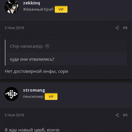
zekkinq
Жёванный Краб
VIP
5 Ноя 2019
#8
Chip написал(а):
куда они отвалились?
Нет достоверной инфы, сори
stromang
пенсионер
VIP
5 Ноя 2019
#9
Я жду новый церб, есичо