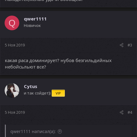
qwer1111
Q
Новичок
5 Ноя 2019
#3
какая раса доминирует? нубов безгильдийных
небойсьльют все?
Cytus
и так сойдет))
VIP
5 Ноя 2019
#4
qwer1111 написал(а):