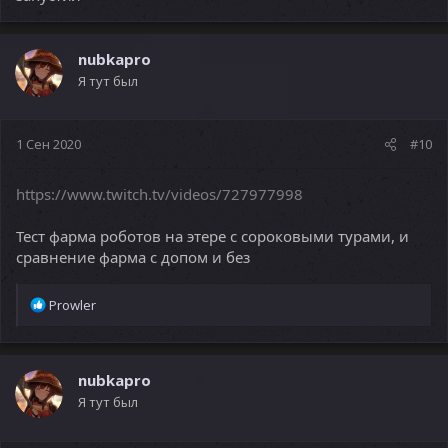
nubkapro
Я тут был
1 Сен 2020
#10
https://www.twitch.tv/videos/727977998
Тест фарма роботов на этере с сороковыми турами, и
сравнение фарма с допом и без
Р
Prowler
е
а
к
ц
nubkapro
и
Я тут был
и
: