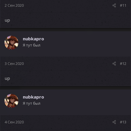
2 Сен 2020
#11
up
nubkapro
Я тут был
3 Сен 2020
#12
up
nubkapro
Я тут был
4 Сен 2020
#13