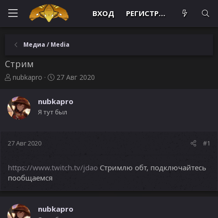
ВХОД
РЕГИСТРАЦИЯ
Медиа / Media
Стрим
А
Д
nubkapro
27 Авг 2020
в
а
т
т
nubkapro
о
а
Я тут был
р
н
т
а
е
ч
м
а
27 Авг 2020
#1
ы
л
а
https://www.twitch.tv/jdao
Стримлю обт, подключайтесь
пообщаемся
nubkapro