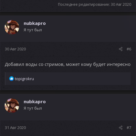
Последнее редактирование:
30 Авг 2020
nubkapro
Я тут был
30 Авг 2020
#6
Добавил воды со стримов, может кому будет интересно
Р
topigrokru
е
а
к
ц
nubkapro
и
Я тут был
и
:
31 Авг 2020
#7