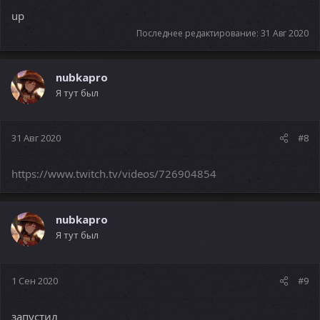
up
Последнее редактирование:
31 Авг 2020
nubkapro
Я тут был
31 Авг 2020
#8
https://www.twitch.tv/videos/726904854
nubkapro
Я тут был
1 Сен 2020
#9
запустил