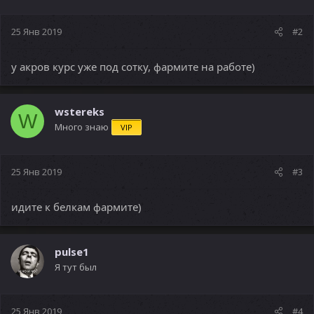
25 Янв 2019
#2
у акров курс уже под сотку, фармите на работе)
wstereks
W
Много знаю
VIP
25 Янв 2019
#3
идите к белкам фармите)
pulse1
Я тут был
25 Янв 2019
#4