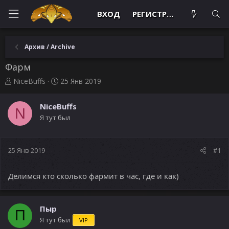
ВХОД
РЕГИСТРАЦИЯ
Архив / Archive
Фарм
А
Д
NiceBuffs
25 Янв 2019
в
а
т
т
NiceBuffs
о
а
N
Я тут был
р
н
т
а
е
ч
м
а
25 Янв 2019
#1
ы
л
а
Делимся кто сколько фармит в час, где и как)
Пыр
П
Я тут был
VIP