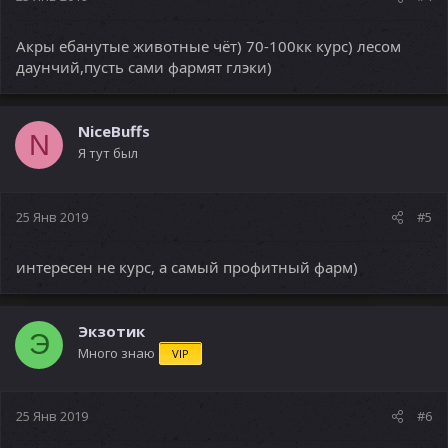
Акры ебанутые животные чёт) 70-100кк курс) лесом
даунчий,пусть сами фармят глэки)
NiceBuffs
N
Я тут был
25 Янв 2019
#5
интересен не курс, а самый профитный фарм)
Экзотик
Э
Много знаю
VIP
25 Янв 2019
#6