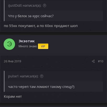
iJustDoIt написал(а):
Что у белок за курс сейчас?
по 55кк покупают, а по 60кк продают шоп
Экзотик
Э
Много знаю
VIP
26 Янв 2019
#10
pulse1 написал(а):
часто череп там ломают такому спецу?)
Корам нет