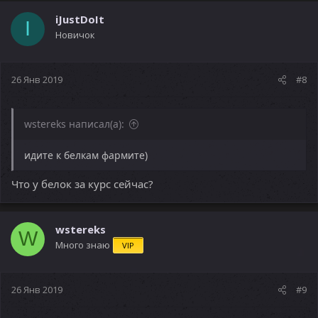
iJustDoIt
I
Новичок
26 Янв 2019
#8
wstereks написал(а):
идите к белкам фармите)
Что у белок за курс сейчас?
wstereks
W
Много знаю
VIP
26 Янв 2019
#9