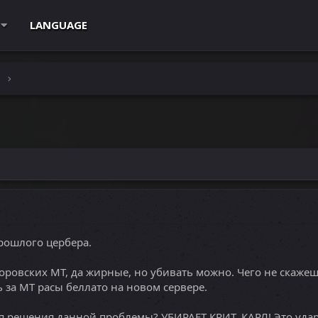
LANGUAGE
e
рошлого цербера.
оровских МТ, да жирные, но убивать можно. Чего не скажеш
 за МТ расы беллато на новом сервере.
я решения данной проблемы? УБИРАЕТ КРИТ, КАРЛ! Это удар 