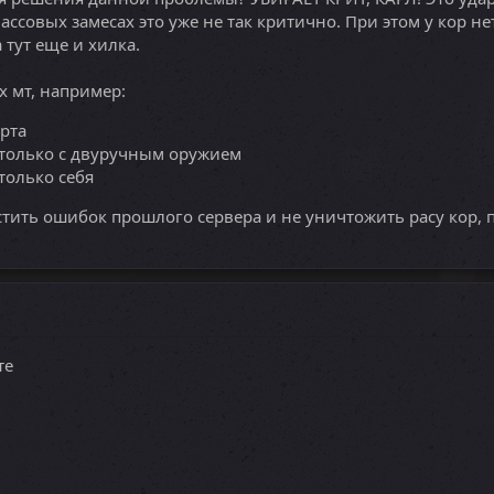
ассовых замесах это уже не так критично. При этом у кор нет 
 тут еще и хилка.
 мт, например:
рта
 только с двуручным оружием
только себя
стить ошибок прошлого сервера и не уничтожить расу кор, 
те