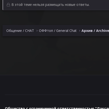
ц
В этой теме нельзя размещать новые ответы.
и
и
:
Общение / CHAT
ОФФтоп / General Chat
Архив / Archiv
Общество с ограниченной ответственностью "Лакса