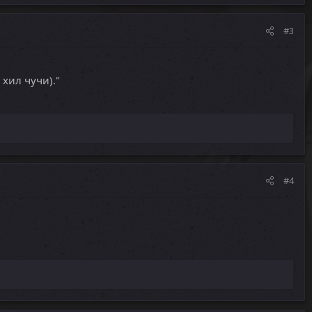
#3
хил чучи)."
#4