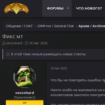
ФОРУМЫ
ЧТО НОВОГО?
Общение / CHAT
ОФФтоп / General Chat
Архив / Archiv
Фикс мт
А
Д
seosohard
30 Авг 2020
в
а
т
т
В этой теме нельзя размещать новые ответы.
о
а
р
н
т
а
30 Авг 2020
е
ч
м
а
ы
л
Что бы не повторять ошибок п
а
Никто особо не жаловался на к
seosohard
коллективов захотело поиграть
[Триатлонист]
VIP
Что делает команда проекта дл