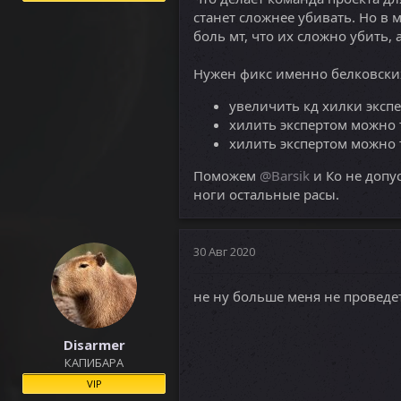
станет сложнее убивать. Но в м
боль мт, что их сложно убить, а
Нужен фикс именно белковских
увеличить кд хилки экспе
хилить экспертом можно
хилить экспертом можно 
Поможем
@Barsik
и Ко не допу
ноги остальные расы.
30 Авг 2020
не ну больше меня не проведе
Disarmer
КАПИБАРА
VIP