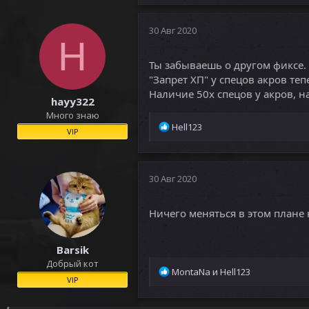
30 Авг 2020
H
Ты забываешь о другом фиксе.
"Запрет ХП" у спецов акров те
Наличие 50х спецов у акров, н
hayy322
Много знаю
Р
Hell123
VIP
е
а
к
ц
30 Авг 2020
и
и
Ничего меняться в этом плане н
:
Barsik
Добрый кот
Р
MontaNa
и
Hell123
VIP
е
а
к