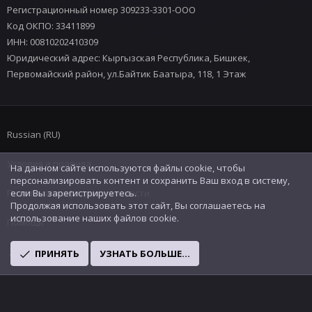
Регистрационный номер 309233-3301-ООО
Код ОКПО: 33411899
ИНН: 00810202410309
Юридический адрес: Кыргызская Республика, Бишкек,
Первомайский район, ул.Байтик Баатыра, 118, 1 Этаж
Russian (RU)
Условия и правила
На данном сайте используются файлы cookie, чтобы
персонализировать контент и сохранить Ваш вход в систему,
Политика конфиденциальности
если Вы зарегистрируетесь.
Продолжая использовать этот сайт, Вы соглашаетесь на
использование наших файлов cookie.
Помощь
R
ПРИНЯТЬ
УЗНАТЬ БОЛЬШЕ...
S
S