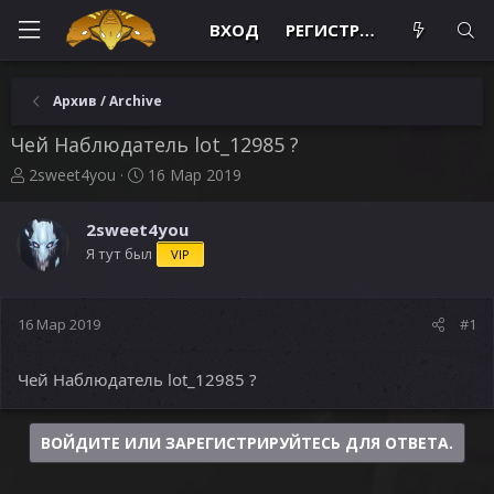
ВХОД
РЕГИСТРАЦИЯ
Архив / Archive
Чей Наблюдатель lot_12985 ?
А
Д
2sweet4you
16 Мар 2019
в
а
т
т
2sweet4you
о
а
Я тут был
VIP
р
н
т
а
е
ч
м
а
16 Мар 2019
#1
ы
л
а
Чей Наблюдатель lot_12985 ?
ВОЙДИТЕ ИЛИ ЗАРЕГИСТРИРУЙТЕСЬ ДЛЯ ОТВЕТА.