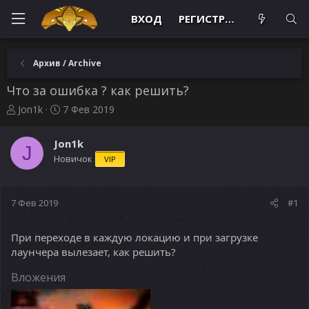
ВХОД
РЕГИСТРАЦИЯ
Архив / Archive
Что за ошибка ? как решить?
А
Д
Jon1k
7 Фев 2019
в
а
т
т
Jon1k
о
а
J
Новичок
VIP
р
н
т
а
е
ч
м
а
7 Фев 2019
#1
ы
л
а
При переходе в каждую локацию и при загрузке
лаунчера вылезает, как решить?
Вложения