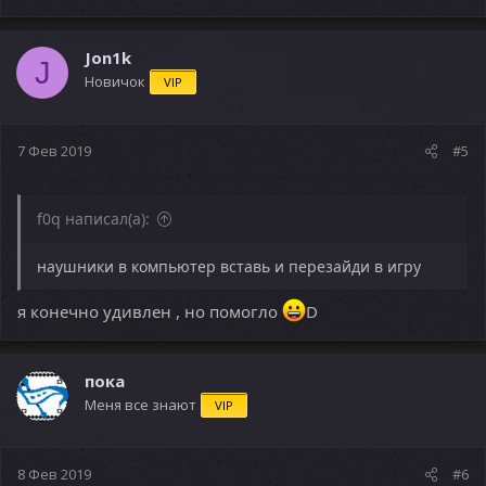
Jon1k
J
Новичок
VIP
7 Фев 2019
#5
f0q написал(а):
наушники в компьютер вставь и перезайди в игру
я конечно удивлен , но помогло
D
пока
Меня все знают
VIP
8 Фев 2019
#6