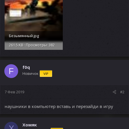
Безымянный.jpg
261.5 KB · Просмотры: 382
f0q
F
Новичок
VIP
7 Фев 2019
#2
наушники в компьютер вставь и перезайди в игру
Хомяк
Х