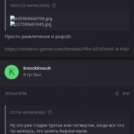
ram123 написал(а):
Просто развлечение и рофл)0
https://cerberus-games.com/threads/РФо-БОУЛИНГ-d.456/
KnockKnock
K
Я тут был
20 Ноя 2018
#10
zrcrw написал(а):
Ну это уже стадия третья или четвертая, когда все что
ты можешь, это залить бафокачеров.