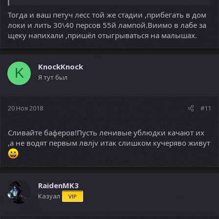
Тогда и ваш петуч лесс той же стадии ,прибегать в дом
локи и лить 30\40 персов 55й лампой.Виимо в лабе за
щеку напихали ,пришёл отыгрываться на малышах.
KnockKnock
K
Я тут был
20 Ноя 2018
#11
Сливайте баферов!Пусть ленивые ублюдки качают их
,а не водят первым лвлjv итак слишком кучеряво живут
RaidenMK3
Казуал
VIP