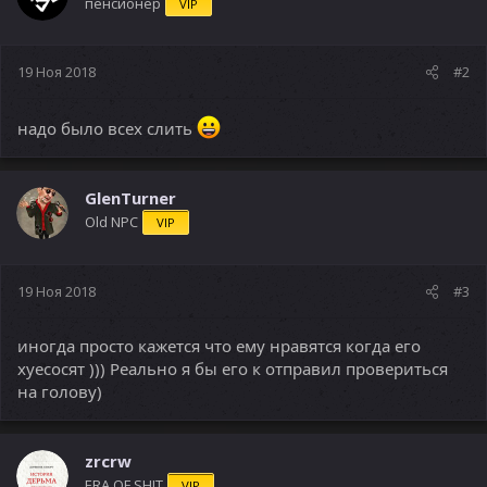
пенсионер
VIP
19 Ноя 2018
#2
надо было всех слить
GlenTurner
Old NPC
VIP
19 Ноя 2018
#3
иногда просто кажется что ему нравятся когда его
хуесосят ))) Реально я бы его к отправил провериться
на голову)
zrcrw
ERA OF SHIT
VIP