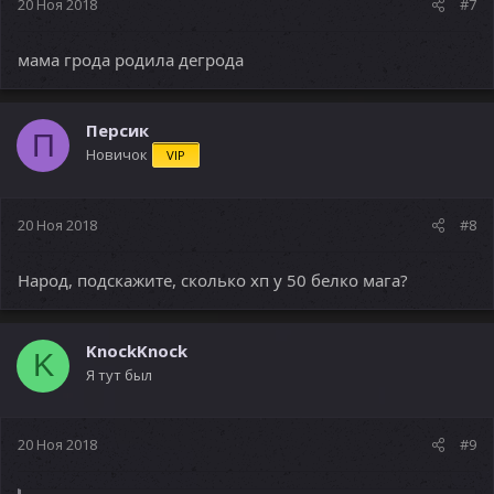
20 Ноя 2018
#7
мама грода родила дегрода
Персик
П
Новичок
VIP
20 Ноя 2018
#8
Народ, подскажите, сколько хп у 50 белко мага?
KnockKnock
K
Я тут был
20 Ноя 2018
#9