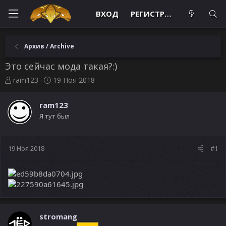
ВХОД
РЕГИСТРАЦИЯ
Архив / Archive
Это сейчас мода такая?:)
А
Д
ram123
19 Ноя 2018
в
а
т
т
ram123
о
а
Я тут был
р
н
т
а
е
ч
м
а
19 Ноя 2018
#1
ы
л
а
stromang