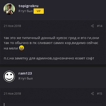
topigrokru
Я тут был
VIP
21 Ноя 2018
#14
так это же типичный донный хуесос грод и его ги,они
так то обычно в пк сливают самих кор,видимо сейчас
на мели
п.с.на заметку для админов,однозначно юзает софт
ram123
Я тут был
21 Ноя 2018
#15