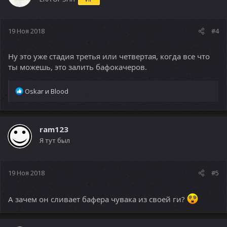
19 Ноя 2018
#4
Ну это уже стадия третья или четвертая, когда все что
ты можешь, это залить бафокачеров.
Р
Oskar
и
Blood
е
а
к
ц
ram123
и
Я тут был
и
:
19 Ноя 2018
#5
А зачем он сливает бафера чувака из своей ги?