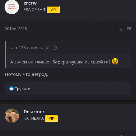
zrcrw
ERA OF SHIT
VIP
20 Ноя 2018
#6
ram123 написал(а):
А зачем он сливает бафера чувака из своей ги?
Потому что дегрод.
Р
Трусики
е
а
к
ц
Disarmer
и
КАПИБАРА
VIP
и
: