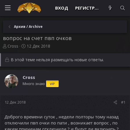
ВХОД
РЕГИСТРАЦИЯ
Архив / Archive
вопрос на счет пвп очков
А
Д
Cross
12 Дек 2018
в
а
т
т
В этой теме нельзя размещать новые ответы.
о
а
р
н
т
а
Cross
е
ч
Много знаю
м
а
VIP
ы
л
а
12 Дек 2018
#1
Доброго времени суток , недели полторы тому назад
отключили пвп очки по пати , возникает вопрос , по
каким причинам отключили ? и будут ли включать ?