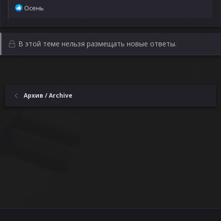
Р
Осень
е
а
к
ц
В этой теме нельзя размещать новые ответы.
и
и
:
Архив / Archive