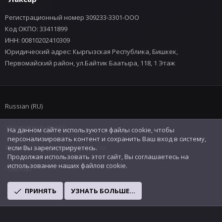
Регистрационный номер 309233-3301-ООО
Код ОКПО: 33411899
ИНН: 00810202410309
Юридический адрес: Кыргызская Республика, Бишкек,
Первомайский район, ул.Байтик Баатыра, 118, 1 Этаж
Russian (RU)
Условия и правила
На данном сайте используются файлы cookie, чтобы
персонализировать контент и сохранить Ваш вход в систему,
Политика конфиденциальности
если Вы зарегистрируетесь.
Продолжая использовать этот сайт, Вы соглашаетесь на
использование наших файлов cookie.
Помощь
R
ПРИНЯТЬ
УЗНАТЬ БОЛЬШЕ...
S
S