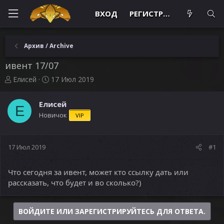
ВХОД
РЕГИСТРАЦИЯ
Архив / Archive
ивент 17/07
А
Д
Елисей
17 Июл 2019
в
а
т
т
Елисей
о
а
Е
Новичок
VIP
р
н
т
а
е
ч
м
а
17 Июл 2019
#1
ы
л
а
Что сегодня за ивент, может кто ссылку дать или
рассказать, что будет и во сколько?)
ВОЙДИТЕ ИЛИ ЗАРЕГИСТРИРУЙТЕСЬ ДЛЯ ОТВЕТА.