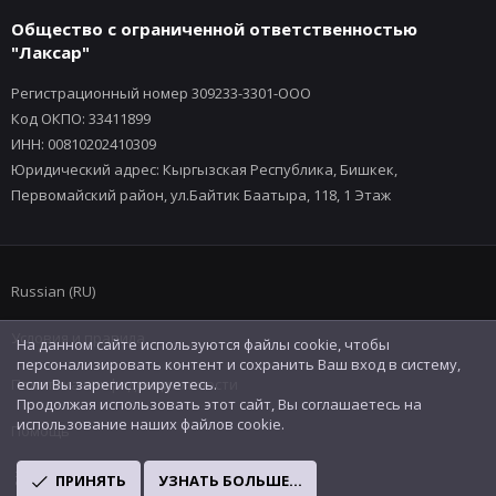
Общество с ограниченной ответственностью
"Лаксар"
Регистрационный номер 309233-3301-ООО
Код ОКПО: 33411899
ИНН: 00810202410309
Юридический адрес: Кыргызская Республика, Бишкек,
Первомайский район, ул.Байтик Баатыра, 118, 1 Этаж
Russian (RU)
Условия и правила
На данном сайте используются файлы cookie, чтобы
персонализировать контент и сохранить Ваш вход в систему,
Политика конфиденциальности
если Вы зарегистрируетесь.
Продолжая использовать этот сайт, Вы соглашаетесь на
использование наших файлов cookie.
Помощь
R
ПРИНЯТЬ
УЗНАТЬ БОЛЬШЕ...