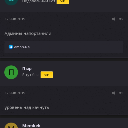
Недовольный Кот
VIP
12 Янв 2019
#2
Админы напортачили
Р
Amon-Ra
е
а
к
ц
Пыр
П
и
Я тут был
VIP
и
:
12 Янв 2019
#3
уровень над качнуть
Memkek