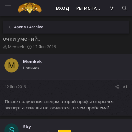
ВХОД
РЕГИСТРАЦИЯ
Архив / Archive
очки умений..
А
Д
Memkek
12 Янв 2019
в
а
т
т
Memkek
о
а
M
Новичок
р
н
т
а
е
ч
м
а
12 Янв 2019
#1
ы
л
а
После получения спецом второй профы открылся
эксперт а скиллы не качаются , в чем проблема?
Sky
S