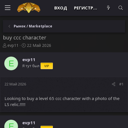
ВХОД
РЕГИСТРАЦИЯ
Рынок / Marketplace
buy ccc character
А
Д
evp11
22 Май 2026
в
а
т
т
evp11
о
а
E
Я тут был
VIP
р
н
т
а
е
ч
м
а
22 Май 2026
#1
ы
л
а
Looking to buy a level 65 ссс character with a photo of the
LS relic.!!!!!
evp11
E