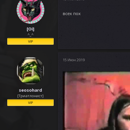
и
и
всех пох
:
[Oi]
^_^
VIP
15 Июн 2019
seosohard
[Триатлонист]
VIP