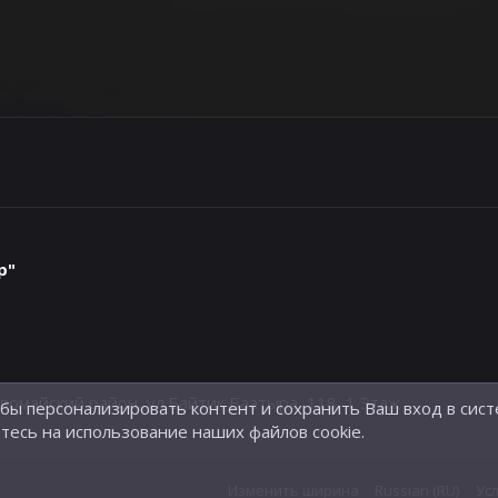
р"
айский район, ул.Байтик Баатыра, 118, 1 Этаж
обы персонализировать контент и сохранить Ваш вход в сист
тесь на использование наших файлов cookie.
Изменить ширина
Russian (RU)
Ус