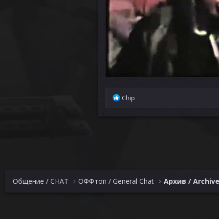
Р
Chip
е
а
к
ц
и
и
:
Общение / CHAT
ОФФтоп / General Chat
Архив / Archiv