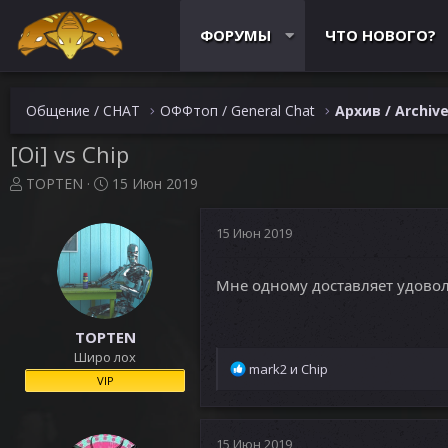
ФОРУМЫ
ЧТО НОВОГО?
Общение / CHAT
ОФФтоп / General Chat
Архив / Archiv
[Oi] vs Chip
А
Д
TOPTEN
15 Июн 2019
в
а
т
т
15 Июн 2019
о
а
р
н
т
а
Мне одному доставляет удовол
е
ч
м
а
ы
л
TOPTEN
а
Широ лох
Р
mark2
и
Chip
VIP
е
а
к
ц
15 Июн 2019