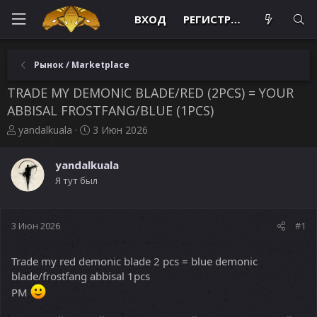
ВХОД
РЕГИСТРАЦИЯ
Рынок / Marketplace
TRADE MY DEMONIC BLADE/RED (2PCS) = YOUR
ABBISAL FROSTFANG/BLUE (1PCS)
А
Д
yandalkuala
3 Июн 2026
в
а
т
т
yandalkuala
о
а
Я тут был
р
н
т
а
е
ч
м
а
3 Июн 2026
#1
ы
л
а
Trade my red demonic blade 2 pcs = blue demonic
blade/frostfang abbisal 1pcs
PM