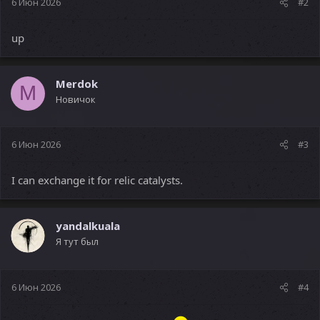
6 Июн 2026
#2
up
Merdok
M
Новичок
6 Июн 2026
#3
I can exchange it for relic catalysts.
yandalkuala
Я тут был
6 Июн 2026
#4