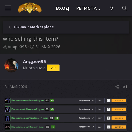
ВХОД
РЕГИСТРАЦИЯ
Рынок / Marketplace
who selling this item?
А
Д
Андрей95
31 Май 2026
в
а
т
т
Андрей95
о
а
Много знаю
VIP
р
н
т
а
е
ч
м
а
31 Май 2026
#1
ы
л
а