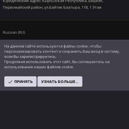
Юридический адрес: Кыргызская Республика, Бишкек,
Первомайский район, ул.Байтик Баатыра, 118, 1 Этаж
Russian (RU)
Условия и правила
На данном сайте используются файлы cookie, чтобы
персонализировать контент и сохранить Ваш вход в систему,
Политика конфиденциальности
если Вы зарегистрируетесь.
Продолжая использовать этот сайт, Вы соглашаетесь на
использование наших файлов cookie.
Помощь
R
ПРИНЯТЬ
УЗНАТЬ БОЛЬШЕ...
S
S