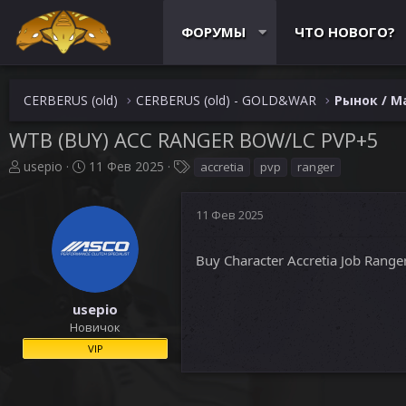
ФОРУМЫ
ЧТО НОВОГО?
CERBERUS (old)
CERBERUS (old) - GOLD&WAR
Рынок / M
WTB (BUY) ACC RANGER BOW/LC PVP+5
А
Д
Т
usepio
11 Фев 2025
accretia
pvp
ranger
в
а
е
т
т
г
11 Фев 2025
о
а
и
р
н
т
а
Buy Character Accretia Job Ran
е
ч
м
а
ы
л
usepio
а
Новичок
VIP