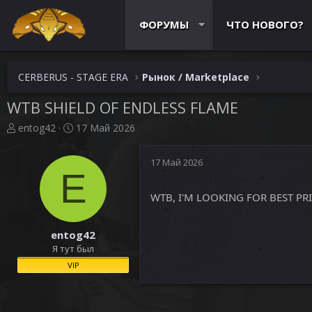
ФОРУМЫ
ЧТО НОВОГО?
CERBERUS - STAGE ERA
Рынок / Marketplace
WTB SHIELD OF ENDLESS FLAME
А
Д
entog42
17 Май 2026
в
а
т
т
17 Май 2026
о
а
E
р
н
т
а
WTB, I'M LOOKING FOR BEST PRIC
е
ч
м
а
ы
л
entog42
а
Я тут был
VIP