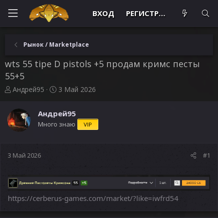
ВХОД
РЕГИСТРАЦИЯ
Рынок / Marketplace
wts 55 tipe D pistols +5 продам кримс песты
55+5
А
Д
Андрей95
3 Май 2026
в
а
т
т
Андрей95
о
а
Много знаю
VIP
р
н
т
а
е
ч
м
а
3 Май 2026
#1
ы
л
а
https://cerberus-games.com/market/?like=iwfrd54