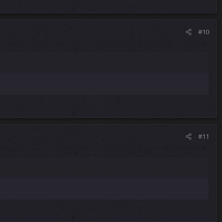
#10
#11