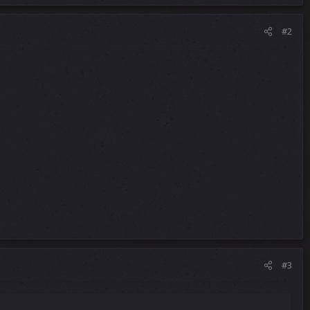
#2
#3