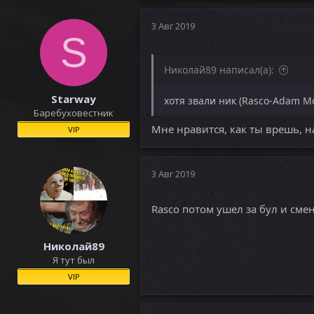
3 Авг 2019
S
Николай89 написал(а):
Starway
хотя звали ник (Rasco-Adam M
Баребуховестник
Мне нравится, как ты врешь, на
VIP
3 Авг 2019
Rasco потом ушел за бул и сме
Николай89
Я тут был
VIP