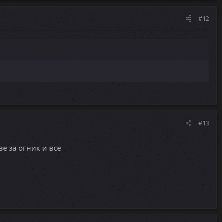
#12
#13
е за огник и все