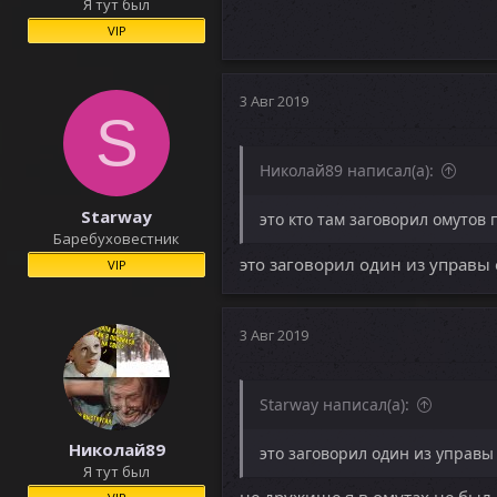
Я тут был
VIP
3 Авг 2019
S
Николай89 написал(а):
Starway
это кто там заговорил омутов 
Баребуховестник
это заговорил один из управы 
VIP
3 Авг 2019
Starway написал(а):
Николай89
это заговорил один из управы 
Я тут был