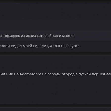
onro)кидняк из ихних который как и многие
зови кидал моей ги, плиз, а то я не в курсе
нил ник на AdamMonre не городи огород а пускай вернел лав