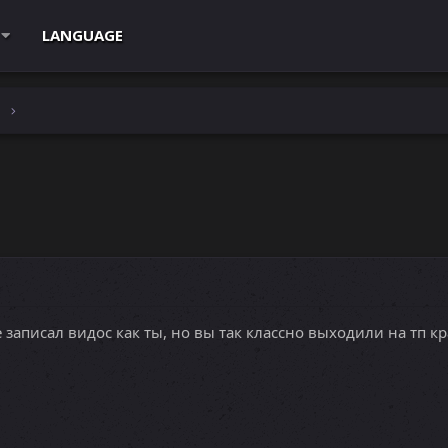
LANGUAGE
e
 записал видос как ты, но вы так классно выходили на тп кр