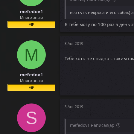
mefedov1
вся суть некроса и его собак)
Много знаю
Я тебе могу по 100 раз в день 
VIP
3 Авг 2019
M
Тебе хоть не стыдно с таким ш
mefedov1
Много знаю
VIP
3 Авг 2019
S
mefedov1 написал(а):