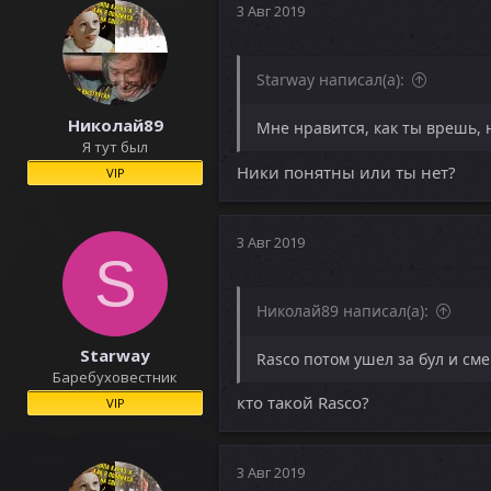
3 Авг 2019
Starway написал(а):
Николай89
Мне нравится, как ты врешь, н
Я тут был
Ники понятны или ты нет?
VIP
3 Авг 2019
S
Николай89 написал(а):
Starway
Rasco потом ушел за бул и см
Баребуховестник
кто такой Rasco?
VIP
3 Авг 2019