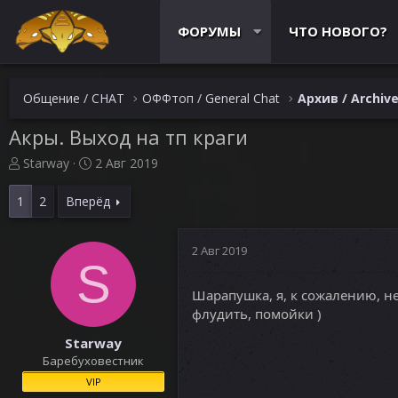
ФОРУМЫ
ЧТО НОВОГО?
Общение / CHAT
ОФФтоп / General Chat
Архив / Archiv
Акры. Выход на тп краги
А
Д
Starway
2 Авг 2019
в
а
т
т
1
2
Вперёд
о
а
р
н
т
а
2 Авг 2019
е
S
ч
м
а
Шарапушка, я, к сожалению, не
ы
л
флудить, помойки )
а
Starway
Баребуховестник
VIP