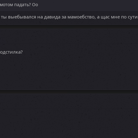
шмотом падать? Оо
, ты выебывался на давида за мамоебство, а щас мне по сут
подстилка?