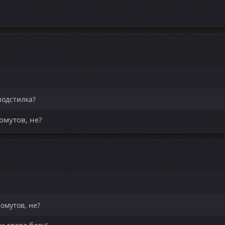
подстилка?
омутов, не?
омутов, не?