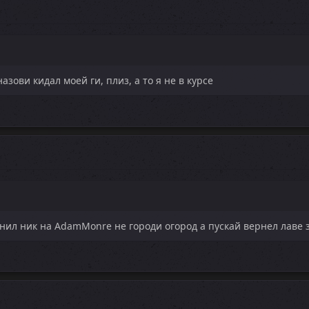
азови кидал моей ги, плиз, а то я не в курсе
енил ник на AdamMonre не городи огород а пускай вернел лаве з