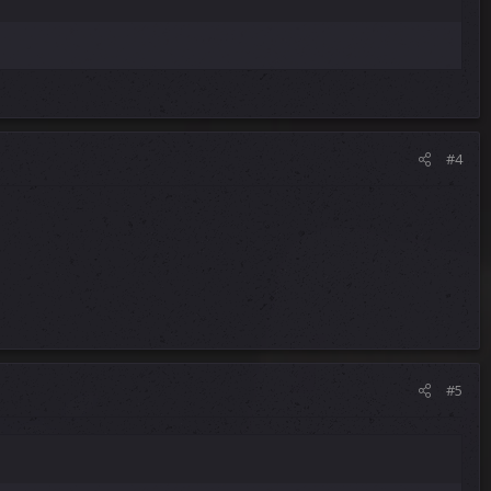
#4
#5