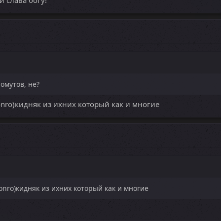
и слава богу!
омутов, не?
onro)кидняк из ихних который как и многие
onro)кидняк из ихних который как и многие