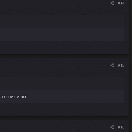
#14
#15
а огник и все
#16