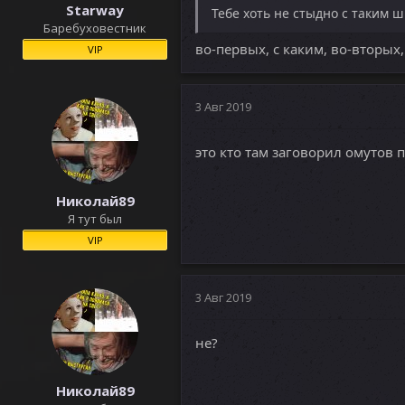
Starway
Тебе хоть не стыдно с таким 
Баребуховестник
во-первых, с каким, во-вторых
VIP
3 Авг 2019
это кто там заговорил омутов 
Николай89
Я тут был
VIP
3 Авг 2019
не?
Николай89