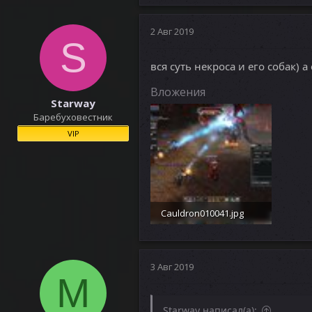
2 Авг 2019
S
вся суть некроса и его собак) 
Вложения
Starway
Баребуховестник
VIP
Cauldron010041.jpg
699.4 KB · Просмотры: 487
3 Авг 2019
M
Starway написал(а):