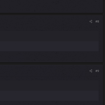
#8
#9