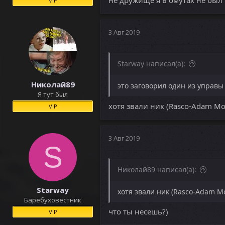
не дружище я в омутах не был 
VIP
3 Авг 2019
Starway написал(а):
Николай89
это заговорил один из управы 
Я тут был
хотя звали ник (Rasco-Adam M
VIP
3 Авг 2019
S
Николай89 написал(а):
Starway
хотя звали ник (Rasco-Adam M
Баребуховестник
что ты несешь?)
VIP