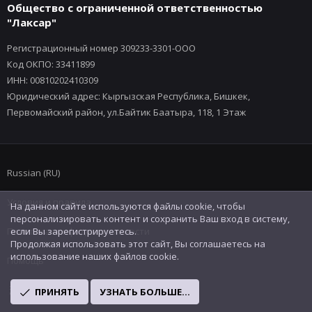
Общество с ограниченной ответственностью
"Лаксар"
Регистрационный номер 309233-3301-ООО
Код ОКПО: 33411899
ИНН: 00810202410309
Юридический адрес: Кыргызская Республика, Бишкек,
Первомайский район, ул.Байтик Баатыра, 118, 1 Этаж
Russian (RU)
Условия и правила
На данном сайте используются файлы cookie, чтобы
персонализировать контент и сохранить Ваш вход в систему,
Политика конфиденциальности
если Вы зарегистрируетесь.
Продолжая использовать этот сайт, Вы соглашаетесь на
использование наших файлов cookie.
Помощь
R
ПРИНЯТЬ
УЗНАТЬ БОЛЬШЕ...
S