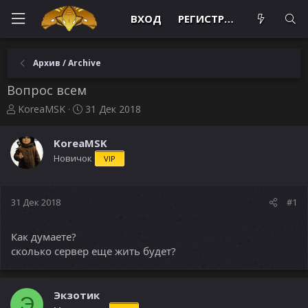
ВХОД
РЕГИСТРАЦИЯ
Архив / Archive
Вопрос всем
А
Д
KoreaMSK
31 Дек 2018
в
а
т
т
KoreaMSK
о
а
Новичок
VIP
р
н
т
а
е
ч
м
а
31 Дек 2018
#1
ы
л
а
Как думаете?
сколько сервер еще жить будет?
Экзотик
Э