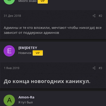
Много знаю
VIP
31 Дек 2018
#2
Админы и те кто вложили, мечтают чтобы никогда) все
зависит от поддержки админов
[EM]DETEY
E
Новичок
VIP
1 Янв 2019
#3
До конца новогодних каникул.
Amon-Ra
A
Я тут был