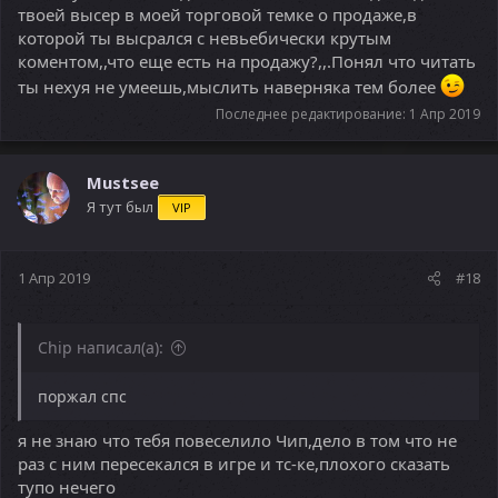
твоей высер в моей торговой темке о продаже,в
которой ты высрался с невьебически крутым
коментом,,что еще есть на продажу?,,.Понял что читать
ты нехуя не умеешь,мыслить наверняка тем более
Последнее редактирование:
1 Апр 2019
Mustsee
Я тут был
VIP
1 Апр 2019
#18
Chip написал(а):
поржал спс
я не знаю что тебя повеселило Чип,дело в том что не
раз с ним пересекался в игре и тс-ке,плохого сказать
тупо нечего