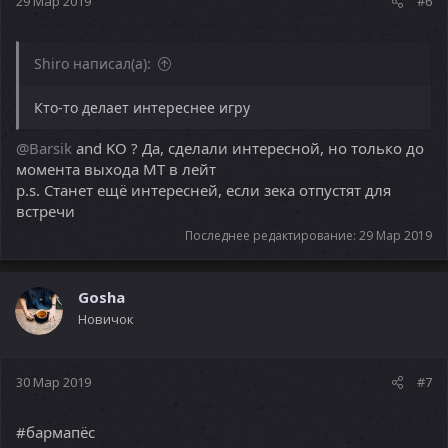
29 Мар 2019
#6
Shiro написал(а):
Кто-то делает интереснее игру
@Barsik
and KO ? Да, сделали интересной, но только до
момента выхода МТ в лейт
p.s. Станет ещё интересней, если зека отпустят для
встречи
Последнее редактирование:
29 Мар 2019
Gosha
Новичок
30 Мар 2019
#7
#бармапёс