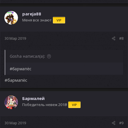
pareja88
Меня все знают
VIP
30 Мар 2019
#8
Gosha написал(а):
#бармапёс
#бармапёс
Бармалей
Победитель невеж 2018!
VIP
30 Мар 2019
#9