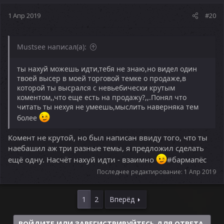
1 Апр 2019
#20
Mustsee написал(а):
ты нахуй можешь идти,тебя не знаю,но видел один
твоей высер в моей торговой темке о продаже,в
которой ты высрался с невьебически крутым
коментом,,что еще есть на продажу?,,.Понял что
читать ты нехуя не умеешь,мыслить наверняка тем
более
Комент не крутой, но был написан ввиду того, что ты
наебашил аж три разные темы, я предложил сделать
ещё одну. Насчёт нахуй идти - взаимно
#бармапёс
Последнее редактирование:
1 Апр 2019
1
2
Вперёд
ВОЙДИТЕ ИЛИ ЗАРЕГИСТРИРУЙТЕСЬ ДЛЯ ОТВЕТА.