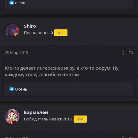
Р
qLem
е
а
к
ц
Shiro
и
Прошаренный
VIP
и
:
29 Мар 2019
#5
Кто-то делает интереснее игру, а кто-то форум. Ну
каждому своё, спасибо и на этом.
Р
Осень
е
а
к
ц
Бармалей
и
Победитель невеж 2018!
VIP
и
: