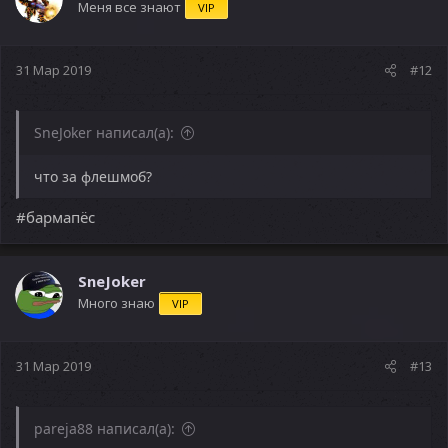
Меня все знают
VIP
31 Мар 2019
#12
SneJoker написал(а):
что за флешмоб?
#бармапёс
SneJoker
Много знаю
VIP
31 Мар 2019
#13
pareja88 написал(а):