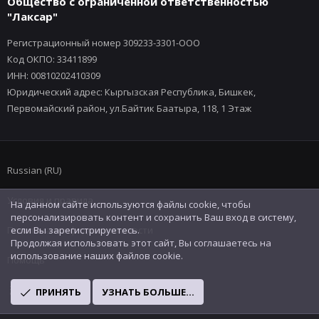
Общество с ограниченной ответственностью
"Лаксар"
Регистрационный номер 309233-3301-ООО
Код ОКПО: 33411899
ИНН: 00810202410309
Юридический адрес: Кыргызская Республика, Бишкек,
Первомайский район, ул.Байтик Баатыра, 118, 1 Этаж
Russian (RU)
Условия и правила
На данном сайте используются файлы cookie, чтобы
персонализировать контент и сохранить Ваш вход в систему,
Политика конфиденциальности
если Вы зарегистрируетесь.
Продолжая использовать этот сайт, Вы соглашаетесь на
использование наших файлов cookie.
Помощь
R
ПРИНЯТЬ
УЗНАТЬ БОЛЬШЕ...
S