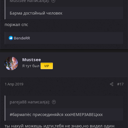
Mustsee написал(а):
Барма достойный человек
поржал спс
Р
BendeRR
е
а
к
ц
Mustsee
и
Я тут был
VIP
и
:
1 Апр 2019
#17
pareja88 написал(а):
#бармапёс присоединяйся хххНЕМЕРЗАВЕЦххх
ты нахуй можешь идти,тебя не знаю,но видел один