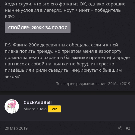
Ходят слухи, что это его фотка из ОК, однако хорошие
нынче условия в лагерях, ноут + инет = победитель
РФО
СПОЙЛЕР:
200КК ЗА ГОЛОС
P.S. Фаина 200к деревянных обещала, если я к ней
пивка попить приеду, но при этом меня в аэропорту
должна зачем-то охрана в багажнике привезти( я вроде
пвп посох с собой на пьянки не беру), интересно
пиздёшь или рили съездить "чифирнуть" с бывшим
зеком?
Последнее редактирование:
29 Мар 2019
CockAndBall
Много знаю
VIP
29 Мар 2019
#2