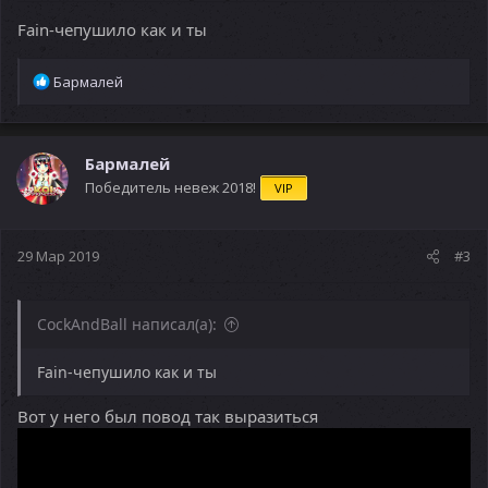
Fain-чепушило как и ты
Р
Бармалей
е
а
к
ц
Бармалей
и
Победитель невеж 2018!
VIP
и
:
29 Мар 2019
#3
CockAndBall написал(а):
Fain-чепушило как и ты
Вот у него был повод так выразиться