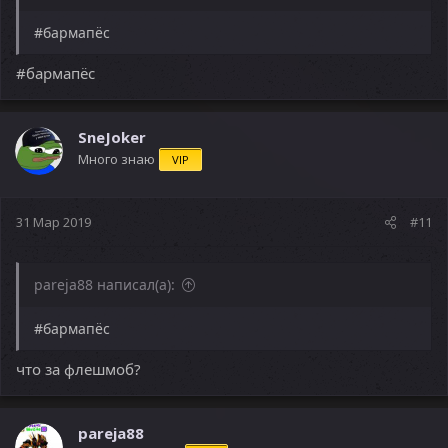
#бармапёс
#бармапёс
SneJoker
Много знаю
VIP
31 Мар 2019
#11
pareja88 написал(а):
#бармапёс
что за флешмоб?
pareja88