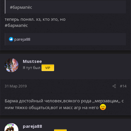
#бармапёс
теперь понял. хз, кто это, но
#бармапёс
Р
pareja88
е
а
к
ц
Mustsee
и
Я тут был
VIP
и
:
31 Мар 2019
#14
Барма достойный человек,всякого рода ,,мерзавцам,, с
ним тяжко общаться,вот и масс агр на него
pareja88