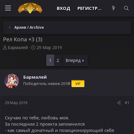
ВХОД
РЕГИСТРАЦИЯ
Архив / Archive
Рел Копа +3 (3)
А
Д
Бармалей
29 Мар 2019
в
а
т
т
1
2
Вперёд
о
а
р
н
т
а
Бармалей
е
ч
Победитель невеж 2018!
VIP
м
а
ы
л
а
29 Мар 2019
#1
Скучаю по тебе, любовь моя.
За последние 2 проекта запомнился
- как самый донатный и позиционирующий себя