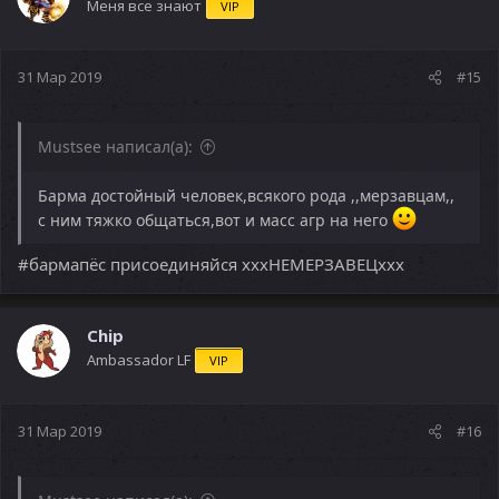
Меня все знают
VIP
31 Мар 2019
#15
Mustsee написал(а):
Барма достойный человек,всякого рода ,,мерзавцам,,
с ним тяжко общаться,вот и масс агр на него
#бармапёс присоединяйся хххНЕМЕРЗАВЕЦххх
Chip
Ambassador LF
VIP
31 Мар 2019
#16