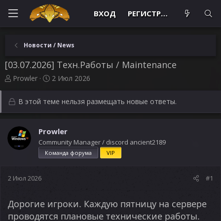
ВХОД
РЕГИСТРАЦИЯ
Новости / News
[03.07.2026] Техн.Работы / Maintenance
А
Д
Prowler
2 Июл 2026
в
а
т
т
В этой теме нельзя размещать новые ответы.
о
а
р
н
т
а
Prowler
е
ч
Community Manager / discord ancient2189
м
а
ы
л
Команда форума
VIP
а
2 Июл 2026
#1
Дорогие игроки. Каждую пятницу на сервере
проводятся плановые технические работы.