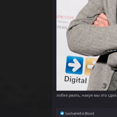
лобке рвать, нахуя мы это сде
Р
SashaHell
и
Blood