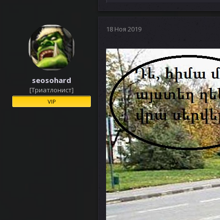
е
а
к
ц
18 Ноя 2019
и
и
:
seosohard
[Триатлонист]
VIP