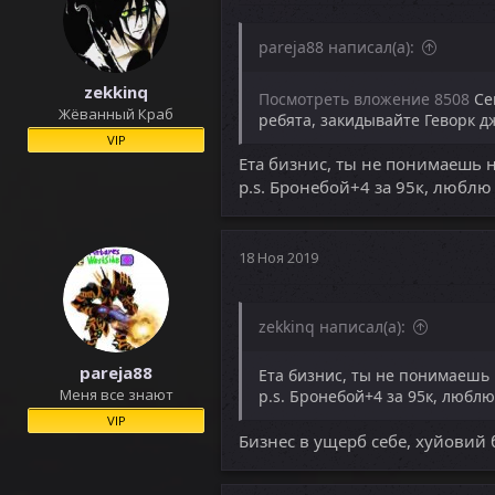
и
:
pareja88 написал(а):
zekkinq
Посмотреть вложение 8508
Сей
Жёванный Краб
ребята, закидывайте Геворк д
VIP
Ета бизнис, ты не понимаешь 
p.s. Бронебой+4 за 95к, люблю
18 Ноя 2019
zekkinq написал(а):
pareja88
Ета бизнис, ты не понимаешь
Меня все знают
p.s. Бронебой+4 за 95к, любл
VIP
Бизнес в ущерб себе, хуйовий 