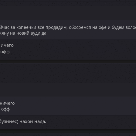
час за копеечки все продадим, обосремся на офе и будем воло
жяну на новий ауди да.
ничего
 офф
 ничего
ю офф
бузинес( нахой нада.