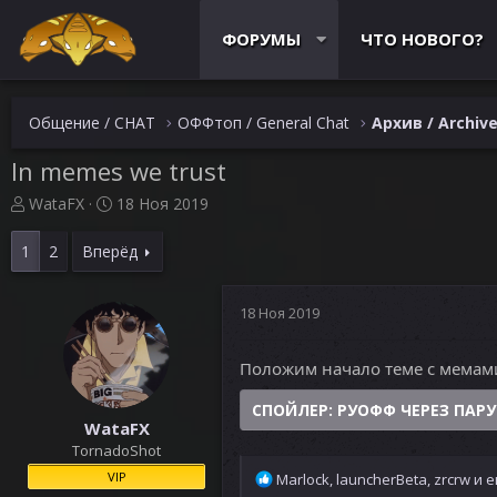
ФОРУМЫ
ЧТО НОВОГО?
Общение / CHAT
ОФФтоп / General Chat
Архив / Archiv
In memes we trust
А
Д
WataFX
18 Ноя 2019
в
а
т
т
1
2
Вперёд
о
а
р
н
т
а
18 Ноя 2019
е
ч
м
а
Положим начало теме с мемам
ы
л
а
СПОЙЛЕР:
РУОФФ ЧЕРЕЗ ПАРУ
WataFX
TornadoShot
VIP
Р
Marlock
,
launcherBeta
,
zrcrw
и е