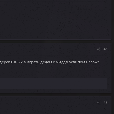
#4
 деревянных,а играть дедам с миддл эквипом негожэ
#5