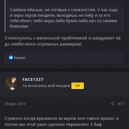
Слабаки ебаные, не готовые к сложностям. У нас еще
и акры акров пиздили, выходишь на лабу и хз кто
тебя ебнет, либо акры либо булки либо хач со своими
бомжами
Столкнулись с маленькой проблемкой и раздувают её
до неебически огромных размеров)
Р
Fixsen
е
а
к
ц
FACE1337
и
За мной весь мой мандем
VIP
и
:
29 Дек 2019
#17
Странно когда врывался за акров они гавно жрали, а
потом мы этой расе сделали перманент 3 баф