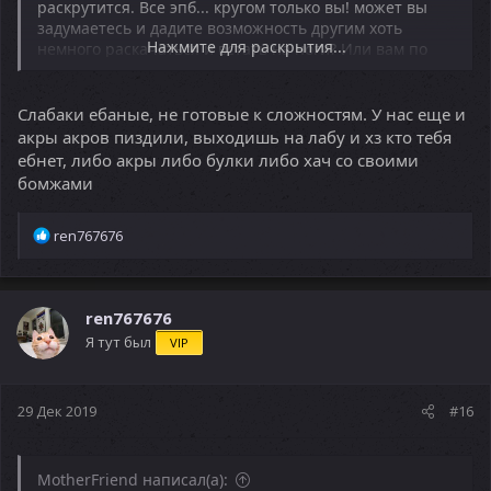
раскрутится. Все эпб... кругом только вы! может вы
задумаетесь и дадите возможность другим хоть
Нажмите для раскрытия...
немного раскачаться и встать на ноги? Или вам по
приколу по сканерам щимить нубов не давая им
возможности двигаться? вам мало того что сейчас
онлайн упал и жестоко. В субботу вечером 100
Слабаки ебаные, не готовые к сложностям. У нас еще и
человек онлайна! Их них акров человек 80-90.
акры акров пиздили, выходишь на лабу и хз кто тебя
Тормозите. Иначе вас будет еще больше, а другие
ебнет, либо акры либо булки либо хач со своими
расы просто исчезнут
бомжами
Р
ren767676
е
а
к
ц
ren767676
и
Я тут был
VIP
и
:
29 Дек 2019
#16
MotherFriend написал(а):