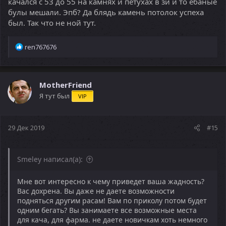
качался с 53 до 55 на камнях и петухах в зи и то ебаные
расы просто исчезнут
булы мешали. Эпб? Да блядь камень потолок успеха
был. Так что не ной тут.
Р
ren767676
е
а
к
ц
MotherFriend
и
Я тут был
VIP
и
:
29 Дек 2019
#15
Smeley написал(а):
Мне вот интересно к чему приведет ваша жадность?
Вас дохрена. Вы даже не даете возможности
подняться другим расам! Вам по приколу потом будет
одним бегать? Вы занимаете все возможные места
для кача, для фарма. не даете новичкам хоть немного