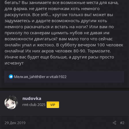
бегать? Вы занимаете все возможные места для кача,
для фарма. не даете новичкам хоть немного
раскрутится. Все эпб... кругом только вы! может вы
задумаетесь и дадите возможность другим хоть
немного раскачаться и встать на ноги? Или вам по
приколу по сканерам щимить нубов не давая им
возможности двигаться? вам мало того что сейчас
онлайн упал и жестоко. В субботу вечером 100 человек
онлайна! Их них акров человек 80-90. Тормозите.
Иначе вас будет еще больше, а другие расы просто
исчезнут
Р
Мелкая
,
JahIthBer
и
vitalii1922
е
а
к
ц
nudovka
и
rmt-club 2025
VIP
и
:
29 Дек 2019
#2