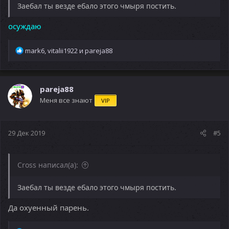
Заебал ты везде ебало этого чмыря постить.
осуждаю
Р
mark6
,
vitalii1922
и
pareja88
е
а
к
ц
pareja88
и
Меня все знают
VIP
и
:
29 Дек 2019
#5
Cross написал(а):
Заебал ты везде ебало этого чмыря постить.
Да охуенный парень.