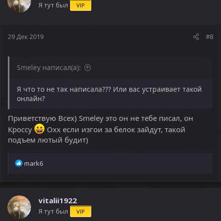
и
Я тут был
VIP
и
:
29 Дек 2019
#8
Smeley написал(а):
Я что то не так написала??? Или вас устраивает такой
онлайн?
Приветствую Всех) Smeley это он не тебе писал, он
Кроссу
Охх если изгои за белок зайдут, такой
подъем лютый будит)
Р
mark6
е
а
к
ц
vitalii1922
и
Я тут был
VIP
и