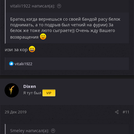
vitalii1922 написал(а):
Братец когда вернешься со своей бандой расу белок
поднимать, а то подрыв был четкий на фурии) За
белок же тоже люто сыграете)) Очень жду Вашего
возвращения
изи за кор
Р
vitalii1922
е
а
к
ц
Dixen
и
Я тут был
VIP
и
:
29 Дек 2019
#11
Smeley написал(а):