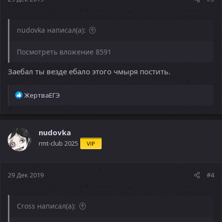
nudovka написал(а):
Посмотреть вложение 8591
Заебал ты везде ебало этого чмыря постить.
Р
ЖертваЕГЭ
е
а
к
ц
nudovka
и
rmt-club 2025
VIP
и
:
29 Дек 2019
#4
Cross написал(а):