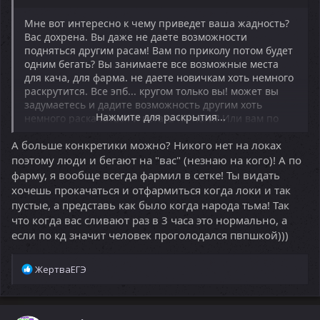
Мне вот интересно к чему приведет ваша жадность?
Вас дохрена. Вы даже не даете возможности
подняться другим расам! Вам по приколу потом будет
одним бегать? Вы занимаете все возможные места
для кача, для фарма. не даете новичкам хоть немного
раскрутится. Все эпб... кругом только вы! может вы
задумаетесь и дадите возможность другим хоть
Нажмите для раскрытия...
немного раскачаться и встать на ноги? Или вам по
приколу по сканерам щимить нубов не давая им
А больше конкретики можно? Никого нет на локах
возможности двигаться? вам мало того что сейчас
онлайн упал и жестоко. В субботу вечером 100
поэтому люди и бегают на "вас" (незнаю на кого)! А по
человек онлайна! Их них акров человек 80-90.
фарму, я вообще всегда фармил в сетке! Ты видать
Тормозите. Иначе вас будет еще больше, а другие
хочешь прокачаться и отфармиться когда локи и так
расы просто исчезнут
пустые, а представь как было когда народа тьма! Так
что когда вас сливают раз в 3 часа это нормально, а
если по кд значит человек проголодался пвпшкой)))
Р
ЖертваЕГЭ
е
а
к