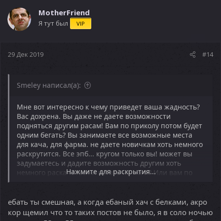
MotherFriend
Я тут был
VIP
29 Дек 2019
#14
Smeley написал(а):
Мне вот интересно к чему приведет ваша жадность?
Вас дохрена. Вы даже не даете возможности
подняться другим расам! Вам по приколу потом будет
одним бегать? Вы занимаете все возможные места
для кача, для фарма. не даете новичкам хоть немного
раскрутится. Все эпб... кругом только вы! может вы
задумаетесь и дадите возможность другим хоть
Нажмите для раскрытия...
немного раскачаться и встать на ноги? Или вам по
приколу по сканерам щимить нубов не давая им
возможности двигаться? вам мало того что сейчас
онлайн упал и жестоко. В субботу вечером 100
ебать ты смешная, а когда ебаный хач с белками, акро
человек онлайна! Их них акров человек 80-90.
кор щемил что то таких постов не было, я в соло ночью
Тормозите. Иначе вас будет еще больше, а другие