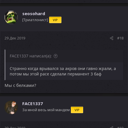
seosohard
[Триатлонист]
VIP
29 Дек 2019
#18
FACE1337 написал(а):
Странно когда врывался за акров они гавно жрали, а
потом мы этой расе сделали перманент 3 баф
Мы с белками?
FACE1337
За мной весь мой мандем
VIP
29 Дек 2019
#19