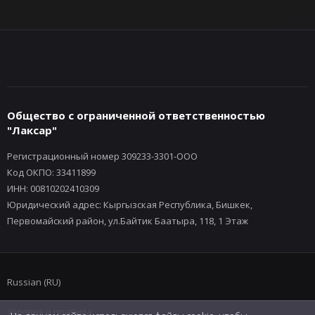
Общество с ограниченной ответственностью
"Лаксар"
Регистрационный номер 309233-3301-ООО
Код ОКПО: 33411899
ИНН: 00810202410309
Юридический адрес: Кыргызская Республика, Бишкек,
Первомайский район, ул.Байтик Баатыра, 118, 1 Этаж
Russian (RU)
Условия и правила