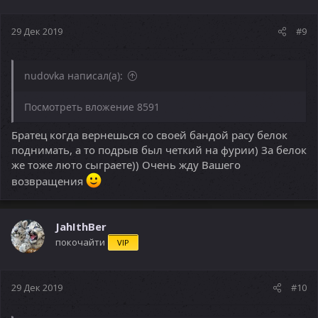
:
29 Дек 2019
#9
nudovka написал(а):
Посмотреть вложение 8591
Братец когда вернешься со своей бандой расу белок
поднимать, а то подрыв был четкий на фурии) За белок
же тоже люто сыграете)) Очень жду Вашего
возвращения
JahIthBer
покочайти
VIP
29 Дек 2019
#10