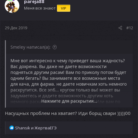
ц
pareja88
и
Меня все знают
VIP
и
:
29 Дек 2019
#12
Smeley написал(а):
Мне вот интересно к чему приведет ваша жадность?
Вас дохрена. Вы даже не даете возможности
подняться другим расам! Вам по приколу потом будет
одним бегать? Вы занимаете все возможные места
для кача, для фарма. не даете новичкам хоть немного
раскрутится. Все эпб... кругом только вы! может вы
задумаетесь и дадите возможность другим хоть
Нажмите для раскрытия...
немного раскачаться и встать на ноги? Или вам по
приколу по сканерам щимить нубов не давая им
Насущных проблем на хватает? Иди борщ свари )))))00
возможности двигаться? вам мало того что сейчас
онлайн упал и жестоко. В субботу вечером 100
человек онлайна! Их них акров человек 80-90.
Р
Shansik
и
ЖертваЕГЭ
Тормозите. Иначе вас будет еще больше, а другие
е
расы просто исчезнут