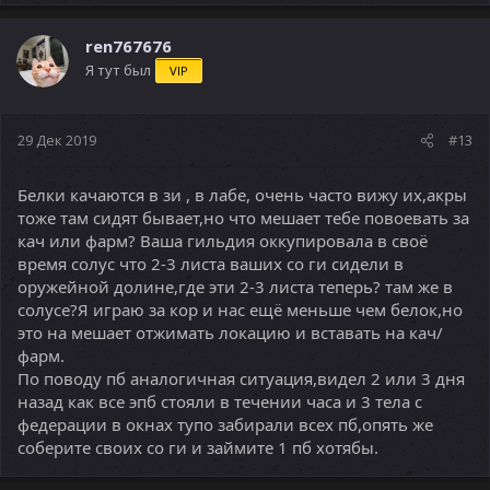
а
к
ц
ren767676
и
Я тут был
VIP
и
:
29 Дек 2019
#13
Белки качаются в зи , в лабе, очень часто вижу их,акры
тоже там сидят бывает,но что мешает тебе повоевать за
кач или фарм? Ваша гильдия оккупировала в своё
время солус что 2-3 листа ваших со ги сидели в
оружейной долине,где эти 2-3 листа теперь? там же в
солусе?Я играю за кор и нас ещё меньше чем белок,но
это на мешает отжимать локацию и вставать на кач/
фарм.
По поводу пб аналогичная ситуация,видел 2 или 3 дня
назад как все эпб стояли в течении часа и 3 тела с
федерации в окнах тупо забирали всех пб,опять же
соберите своих со ги и займите 1 пб хотябы.