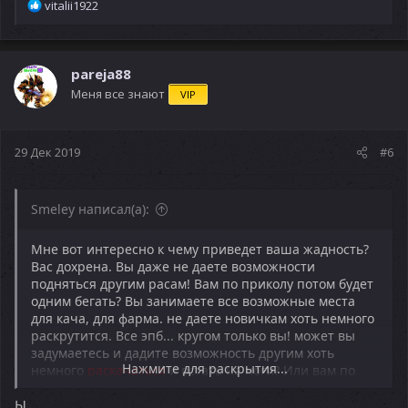
Р
vitalii1922
е
а
к
ц
pareja88
и
Меня все знают
VIP
и
:
29 Дек 2019
#6
Smeley написал(а):
Мне вот интересно к чему приведет ваша жадность?
Вас дохрена. Вы даже не даете возможности
подняться другим расам! Вам по приколу потом будет
одним бегать? Вы занимаете все возможные места
для кача, для фарма. не даете новичкам хоть немного
раскрутится. Все эпб... кругом только вы! может вы
задумаетесь и дадите возможность другим хоть
Нажмите для раскрытия...
немного
раскачаться
и встать на ноги? Или вам по
приколу по сканерам щимить нубов не давая им
Ы
возможности двигаться? вам мало того что сейчас