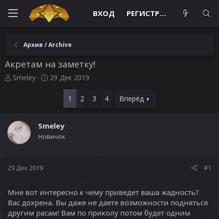
ВХОД
РЕГИСТРАЦИЯ
Архив / Archive
Акретам на заметку!
А
Д
Smeley
29 Дек 2019
в
а
т
т
1
2
3
4
Вперёд
о
а
р
н
т
а
Smeley
е
ч
Новичок
м
а
ы
л
а
29 Дек 2019
#1
Мне вот интересно к чему приведет ваша жадность?
Вас дохрена. Вы даже не даете возможности подняться
другим расам! Вам по приколу потом будет одним