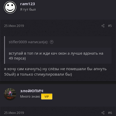
ram123
Я тут был
25 Июн 2019
#5
stifler0009 написал(а):
вступай в топ ги и жди кач окон а лучше вдонать на
49 перса)
я хочу сам качнуть) ну слёзы не помешали бы апнуть
50ый) а только стимулировали бы)
злойЮПИЧ
Много знаю
VIP
25 Июн 2019
#6