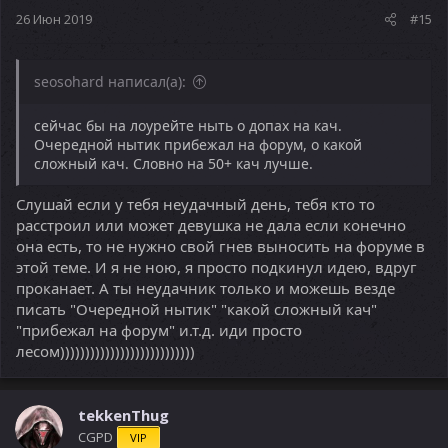
26 Июн 2019
#15
seosohard написал(а):
сейчас бы на лоурейте ныть о допах на кач.
Очередной нытик прибежал на форум, о какой
сложный кач. Словно на 50+ кач лучше.
Слушай если у тебя неудачный день, тебя кто то
расстроил или может девушка не дала если конечно
она есть, то не нужно свой гнев выносить на форуме в
этой теме. И я не ною, я просто подкинул идею, вдруг
проканает. А ты неудачник только и можешь везде
писать "Очередной нытик" "какой сложный кач"
"прибежал на форум" и.т.д. иди просто
лесом)))))))))))))))))))))))))))
tekkenThug
CGPD
VIP