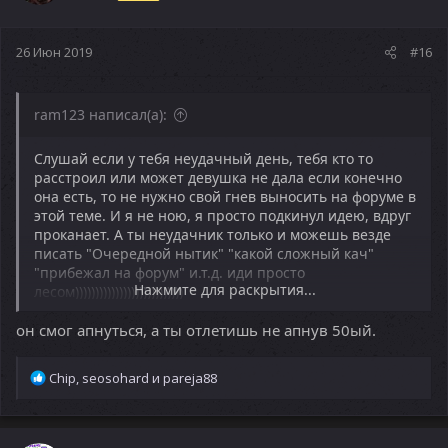
26 Июн 2019
#16
ram123 написал(а):
Слушай если у тебя неудачный день, тебя кто то
расстроил или может девушка не дала если конечно
она есть, то не нужно свой гнев выносить на форуме в
этой теме. И я не ною, я просто подкинул идею, вдруг
проканает. А ты неудачник только и можешь везде
писать "Очередной нытик" "какой сложный кач"
"прибежал на форум" и.т.д. иди просто
Нажмите для раскрытия...
лесом)))))))))))))))))))))))))))
он смог апнуться, а ты отлетишь не апнув 50ый.
Р
Chip
,
seosohard
и
pareja88
е
а
к