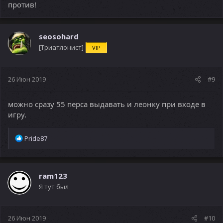
против!
seosohard
[Триатлонист]
VIP
26 Июн 2019
#9
можно сразу 55 перса выдавать и леонку при входе в
игру.
Р
Pride87
е
а
к
ц
ram123
и
Я тут был
и
:
26 Июн 2019
#10