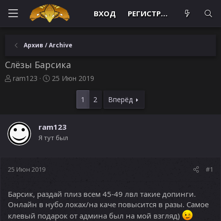
ВХОД
РЕГИСТРАЦИЯ
Архив / Archive
Слёзы Барсика
А
Д
ram123
25 Июн 2019
в
а
т
т
1
2
Вперёд
о
а
р
н
т
а
ram123
е
ч
Я тут был
м
а
ы
л
а
25 Июн 2019
#1
Барсик, раздай плиз всем 45-49 лвл такие допинги.
Онлайн в нубо локах/на каче повысится в разы. Самое
клевый подарок от админа был на мой взгляд)