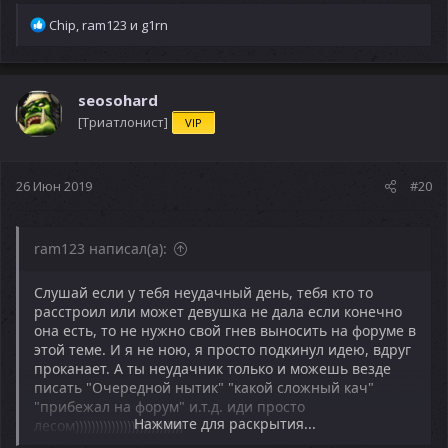
Р
Chip
,
ram123
и
g1rn
е
а
к
ц
seosohard
и
[Триатлонист]
VIP
и
:
26 Июн 2019
#20
ram123 написал(а):
Слушай если у тебя неудачный день, тебя кто то
расстроил или может девушка не дала если конечно
она есть, то не нужно свой гнев выносить на форуме в
этой теме. И я не ною, я просто подкинул идею, вдруг
проканает. А ты неудачник только и можешь везде
писать "Очередной нытик" "какой сложный кач"
"прибежал на форум" и.т.д. иди просто
Нажмите для раскрытия...
лесом)))))))))))))))))))))))))))