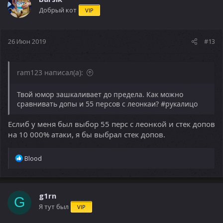
Добрый кот
VIP
26 Июн 2019
#13
ram123 написал(а):
Твой юмор зашкаливает до предела. Как можно
сравнивать допы и 55 персов с леонкаи? #рукалицо
Еслиб у меня был выбор 55 перс с леонкой и стек допов
на 10 000% атаки, я бы выбрал стек допов.
Р
Blood
е
а
к
ц
g1rn
G
и
Я тут был
VIP
и
: