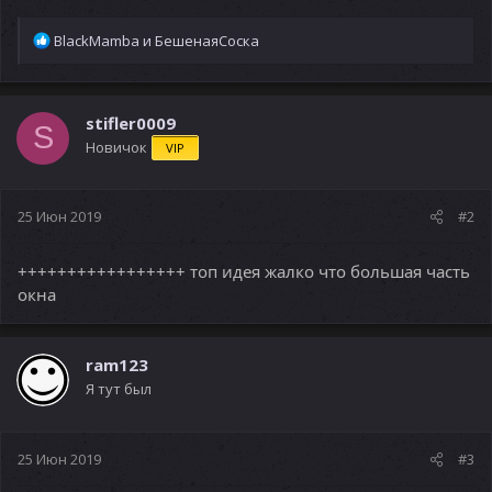
Р
BlackMamba
и
БешенаяСоска
е
а
к
ц
stifler0009
S
и
Новичок
VIP
и
:
25 Июн 2019
#2
+++++++++++++++++ топ идея жалко что большая часть
окна
ram123
Я тут был
25 Июн 2019
#3