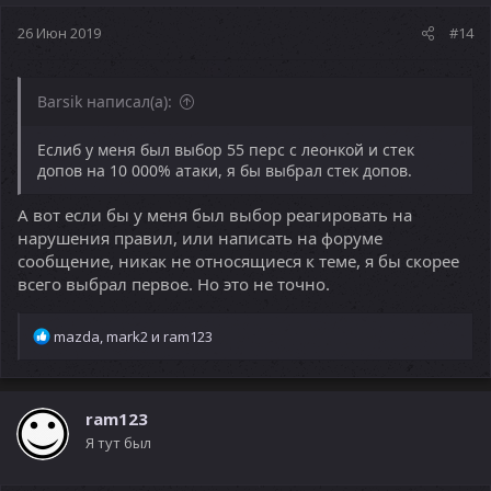
26 Июн 2019
#14
Barsik написал(а):
Еслиб у меня был выбор 55 перс с леонкой и стек
допов на 10 000% атаки, я бы выбрал стек допов.
А вот если бы у меня был выбор реагировать на
нарушения правил, или написать на форуме
сообщение, никак не относящиеся к теме, я бы скорее
всего выбрал первое. Но это не точно.
Р
mazda
,
mark2
и
ram123
е
а
к
ц
ram123
и
Я тут был
и
: