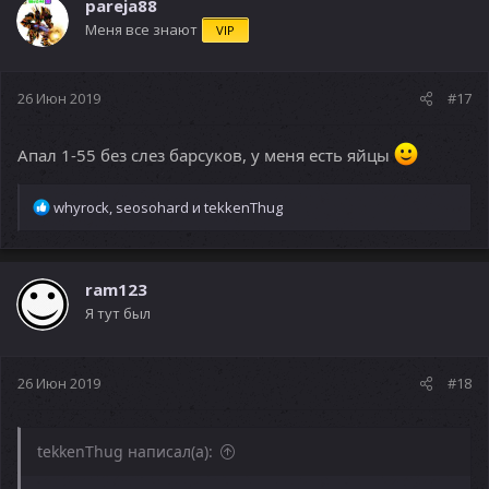
ц
pareja88
и
Меня все знают
VIP
и
:
26 Июн 2019
#17
Апал 1-55 без слез барсуков, у меня есть яйцы
Р
whyrock
,
seosohard
и
tekkenThug
е
а
к
ц
ram123
и
Я тут был
и
:
26 Июн 2019
#18
tekkenThug написал(а):