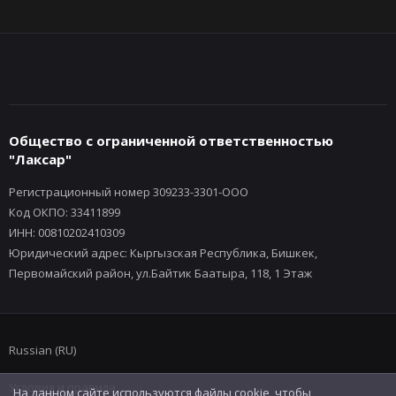
Общество с ограниченной ответственностью
"Лаксар"
Регистрационный номер 309233-3301-ООО
Код ОКПО: 33411899
ИНН: 00810202410309
Юридический адрес: Кыргызская Республика, Бишкек,
Первомайский район, ул.Байтик Баатыра, 118, 1 Этаж
Russian (RU)
Условия и правила
На данном сайте используются файлы cookie, чтобы