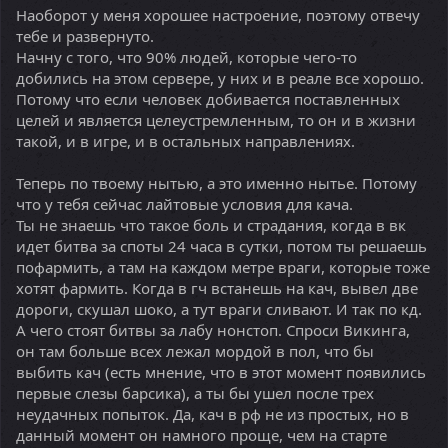
Наоборот у меня хорошее настроение, поэтому отвечу
тебе и развернуто.
Начну с того, что 90% людей, которые чего-то
добились на этом сервере, у них и в реале все хорошо.
Потому что если человек добивается поставленных
целей и является целеустремленным, то он и в жизни
такой, и в игре, и в остальных направлениях.
Теперь по твоему нытью, а это именно нытье. Потому
что у тебя сейчас лайтовые условия для кача.
Ты не знаешь что такое боль и страдания, когда в вк
идет битва за споты 24 часа в сутки, потом ты решаешь
пофармить, а там на каждом метре враги, которые тоже
хотят фармить. Когда в гч встанешь на кач, вывел две
дороги, скушал шоко, а тут враги сливают. И так по кд.
А чего стоят битвы за лабу нонстоп. Спроси Викинга,
он там больше всех лежал мордой в пол, что бы
выбить кач (есть мнение, что в этот момент появились
первые слезы барсика), а ты бы ушел после трех
неудачных попыток. Да, кач в рф не из простых, но в
данный момент он намного проще, чем на старте