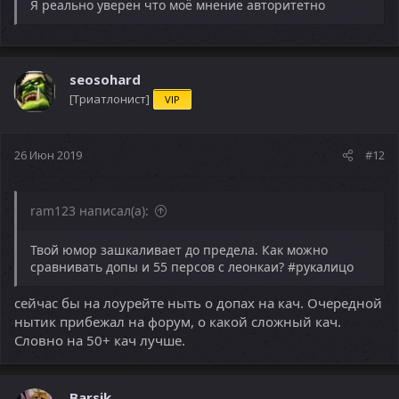
Я реально уверен что моё мнение авторитетно
seosohard
[Триатлонист]
VIP
26 Июн 2019
#12
ram123 написал(а):
Твой юмор зашкаливает до предела. Как можно
сравнивать допы и 55 персов с леонкаи? #рукалицо
сейчас бы на лоурейте ныть о допах на кач. Очередной
нытик прибежал на форум, о какой сложный кач.
Словно на 50+ кач лучше.
Barsik