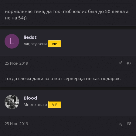
нормальная тема, да ток чтоб юзлис был до 50 левла а
не на 54))
liedst
L
ляг,отдохни
VIP
25 Июн 2019
#7
тогда слезы дали за откат сервера,а не как подарок.
Blood
Много знаю
VIP
25 Июн 2019
#8