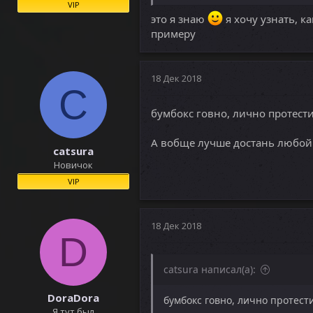
VIP
это я знаю
я хочу узнать, ка
примеру
18 Дек 2018
C
бумбокс говно, лично протести
А вобще лучше достань любой т
catsura
Новичок
VIP
18 Дек 2018
D
catsura написал(а):
DoraDora
бумбокс говно, лично протести
Я тут был