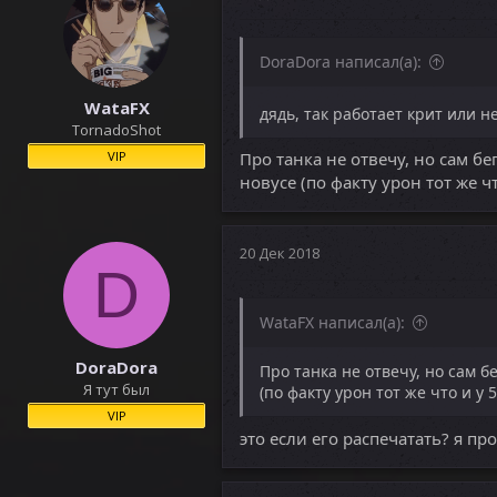
DoraDora написал(а):
WataFX
дядь, так работает крит или н
TornadoShot
VIP
Про танка не отвечу, но сам бе
новусе (по факту урон тот же ч
20 Дек 2018
D
WataFX написал(а):
DoraDora
Про танка не отвечу, но сам б
Я тут был
(по факту урон тот же что и у
VIP
это если его распечатать? я п