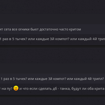
рит сета все огники бьют достаточно часто критом
 1 раз в 5 тычек? или каждые 3й компот? или каждый 4й три
? 1 раз в 5 тычек? или каждые 3й компот? или каждый 4й трипл?
т на пу?
и что если сделать дб - танка, будут ли оба крита