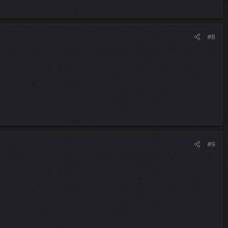
#8
#9