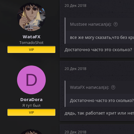
20 Дек 2018
Mustsee написал(а):
WataFX
все же могу сказать,что без к
TornadoShot
Достаточно часто это сколько?
VIP
20 Дек 2018
D
WataFX написал(а):
DoraDora
Достаточно часто это сколько
Я тут был
дядь, так работает крит или не
VIP
20 Дек 2018