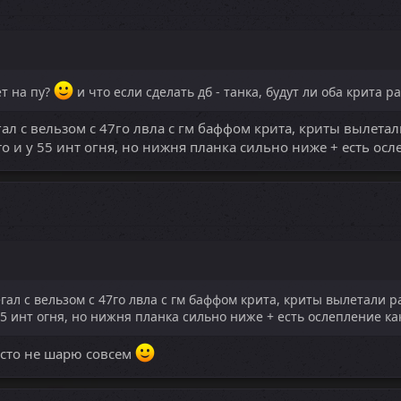
ет на пу?
и что если сделать дб - танка, будут ли оба крита р
гал с вельзом с 47го лвла с гм баффом крита, криты вылетали
то и у 55 инт огня, но нижня планка сильно ниже + есть осл
егал с вельзом с 47го лвла с гм баффом крита, криты вылетали ра
 55 инт огня, но нижня планка сильно ниже + есть ослепление как
росто не шарю совсем