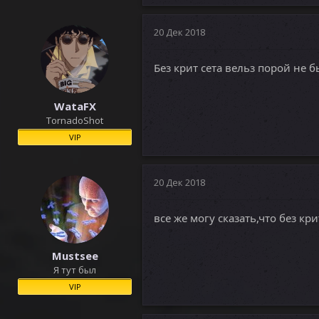
20 Дек 2018
Без крит сета вельз порой не 
WataFX
TornadoShot
VIP
20 Дек 2018
все же могу сказать,что без кр
Mustsee
Я тут был
VIP