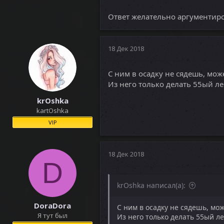
Ответ желательно аргументир
18 Дек 2018
С ним в осадку не сядешь, мож
Из него только делать 55ый ле
krOshka
kartOshka
VIP
18 Дек 2018
D
krOshka написал(а):
DoraDora
С ним в осадку не сядешь, мо
Я тут был
Из него только делать 55ый ле