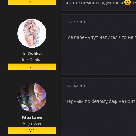
я тоже немного удивился
хм
VIP
18 Дек 2018
Где парень тут написал что не п
krOshka
kartOshka
VIP
18 Дек 2018
черным по белому,баф на крит
Mustsee
Я тут был
VIP