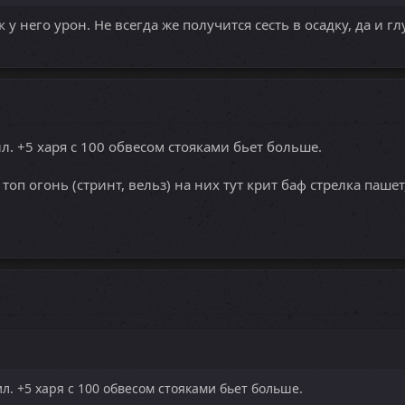
к у него урон. Не всегда же получится сесть в осадку, да и 
л. +5 харя с 100 обвесом стояками бьет больше.
оп огонь (стринт, вельз) на них тут крит баф стрелка паше
л. +5 харя с 100 обвесом стояками бьет больше.