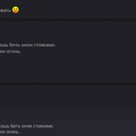
овать
ешь бить онли стояками.
он огонь.
жешь бить онли стояками.
он огонь.