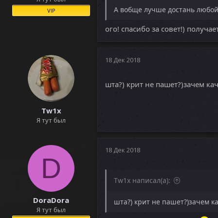
А вобще лучше достань любой 
VIP
ого! спасибо за совет!) получа
18 Дек 2018
шта?) крит не пашет?)зачем кач
Tw1x
Я тут был
18 Дек 2018
D
Tw1x написал(а):
DoraDora
шта?) крит не пашет?)зачем ка
Я тут был