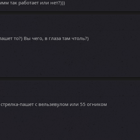
мм так работает или нет?)))
ашет то?) Вы чего, в глаза там чтоль?)
 стрелка-пашет с вельзевулом или 55 огником