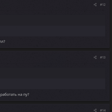
#12
пл?
#13
 работать на пу?
#14