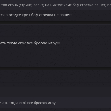
топ огонь (стринт, вельз) на них тут крит баф стрелка пашет, 
ется в осадке крит баф стрелка не пашет?
ать тогда его? все бросаю игру!!!
чать тогда его? все бросаю игру!!!