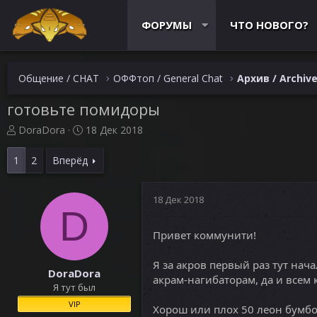
ФОРУМЫ
ЧТО НОВОГО?
Общение / CHAT
ОФФтоп / General Chat
Архив / Archiv
готовьте помидоры
А
Д
DoraDora
18 Дек 2018
в
а
т
т
1
2
Вперёд
о
а
р
н
т
а
18 Дек 2018
е
D
ч
м
а
Привет коммунити!
ы
л
а
Я за акров первый раз тут нача
DoraDora
акрам-нагибаторам, да и всем к
Я тут был
VIP
Хорош или плох 50 леон бумбо