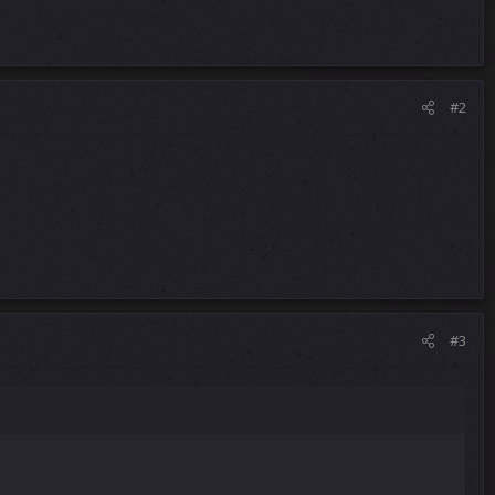
#2
#3