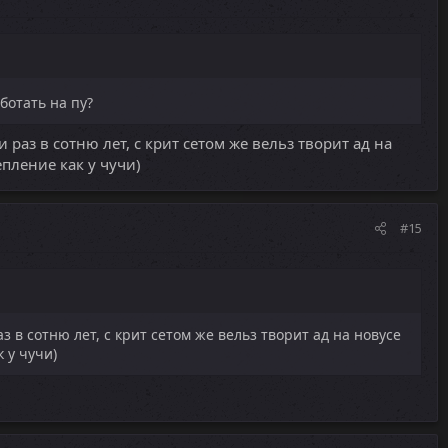
аботать на пу?
 раз в сотню лет, с крит сетом же вельз творит ад на
епление как у чучи)
#15
з в сотню лет, с крит сетом же вельз творит ад на новусе
 у чучи)