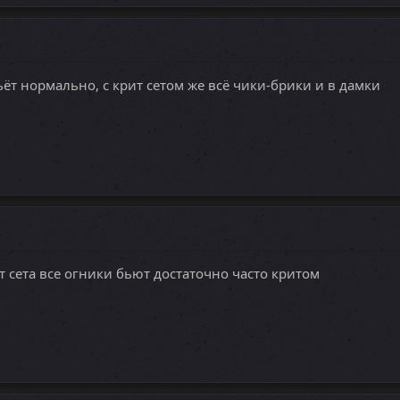
бьёт нормально, с крит сетом же всё чики-брики и в дамки
ит сета все огники бьют достаточно часто критом