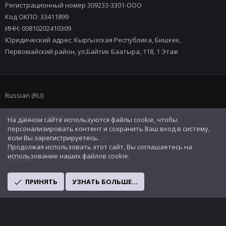
Регистрационный номер 309233-3301-ООО
Код ОКПО: 33411899
ИНН: 00810202410309
Юридический адрес: Кыргызская Республика, Бишкек,
Первомайский район, ул.Байтик Баатыра, 118, 1 Этаж
Russian (RU)
Условия и правила
На данном сайте используются файлы cookie, чтобы
персонализировать контент и сохранить Ваш вход в систему,
Политика конфиденциальности
если Вы зарегистрируетесь.
Продолжая использовать этот сайт, Вы соглашаетесь на
использование наших файлов cookie.
Помощь
R
ПРИНЯТЬ
УЗНАТЬ БОЛЬШЕ...
S
S