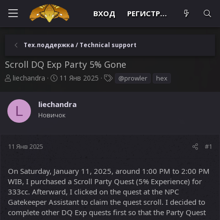
ВХОД
РЕГИСТРАЦИЯ
Тех.поддержка / Technical support
Scroll DQ Exp Party 5% Gone
А
Д
Т
liechandra
11 Янв 2025
@prowler
hex
в
а
е
т
т
г
liechandra
о
а
и
L
р
н
Новичок
т
а
е
ч
м
а
11 Янв 2025
#1
ы
л
а
On Saturday, January 11, 2025, around 1:00 PM to 2:00 PM
WIB, I purchased a Scroll Party Quest (5% Experience) for
333cc. Afterward, I clicked on the quest at the NPC
Gatekeeper Assistant to claim the quest scroll. I decided to
complete other DQ Exp quests first so that the Party Quest