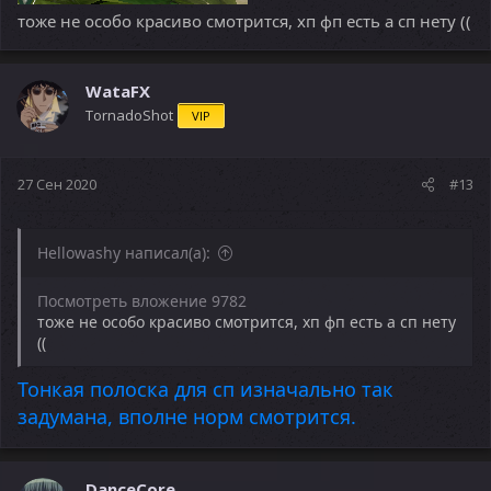
тоже не особо красиво смотрится, хп фп есть а сп нету ((
WataFX
TornadoShot
VIP
27 Сен 2020
#13
Hellowashy написал(а):
Посмотреть вложение 9782
тоже не особо красиво смотрится, хп фп есть а сп нету
((
Тонкая полоска для сп изначально так
задумана, вполне норм смотрится.
DanceCore