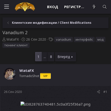
ВХОД
РЕГИСТРАЦИЯ
Клиентские модификации / Client Modifications
Vanadium 2
А
Д
Т
WataFX
26 Сен 2020
vanadium
интерфейс
мод
в
а
е
тюнинг клиент
т
т
г
о
а
и
1
...
8
Вперёд
р
н
т
а
е
ч
WataFX
м
а
TornadoShot
VIP
ы
л
а
26 Сен 2020
#1