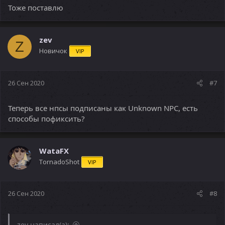
Тоже поставлю
zev
Z
Новичок
VIP
26 Сен 2020
#7
Теперь все нпсы подписаны как Unknown NPC, есть
способы пофиксить?
WataFX
TornadoShot
VIP
26 Сен 2020
#8
zev написал(а):