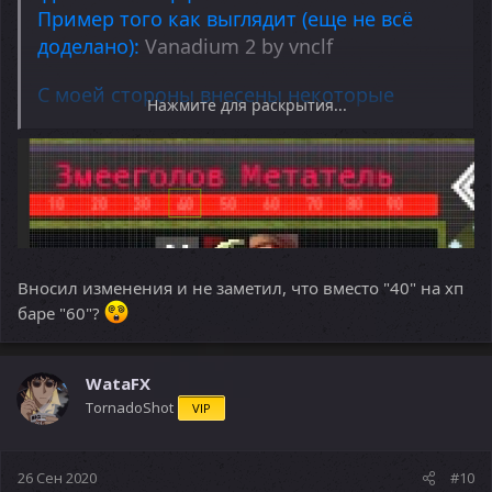
Пример того как выглядит (еще не всё
доделано):
Vanadium 2 by vnclf
С моей стороны внесены некоторые
Нажмите для раскрытия...
изменения, а именно:
Убрано большинство watermark'ов с
названием забугорной фришки (всё
кроме скиллов и магии)
item.spr взят свежий от церба, но с
иконками магии и скиллов из
Вносил изменения и не заметил, что вместо "40" на хп
интефейса
баре "60"?
Плашка Премиума под PvP очками
заменена на надпись CERBERUS ONE
WataFX
Скрины можно глянуть тут:
TornadoShot
VIP
Скрины 1
Скрины 2
Скрины 3
26 Сен 2020
#10