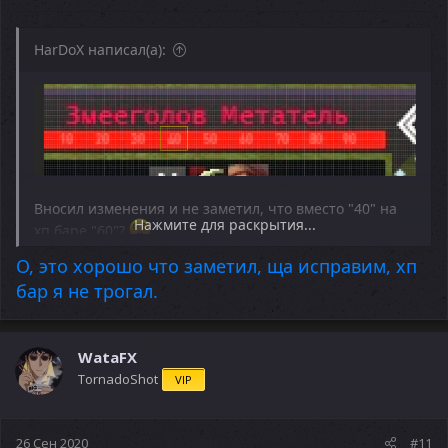
Скачать с google-диск
HarDoX написал(а):
Вносил изменения и не заметил, что вместо "40" на
Нажмите для раскрытия...
хп баре "60"?
О, это хорошо что заметил, ща исправим, хп
бар я не трогал.
WataFX
TornadoShot
VIP
26 Сен 2020
#11