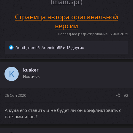
(main.spr)
Страница автора оригинальной
версии
Последнее редактирование:
8 Янв 2025
Р
.Death
,
none5
,
ArtemidaRF
и 18 других
е
а
к
ц
kuaker
K
и
Новичок
и
:
26 Сен 2020
#2
А куда его ставить и не будет ли он конфликтовать с
патчами игры?