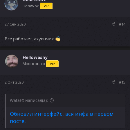
Новичок
VIP
27 Сен 2020
#14
Все работает, ахуенчик
Hellowashy
Много знаю
VIP
2 Окт 2020
#15
WataFX написал(а):
Обновил интерфейс, вся инфа в первом
посте.