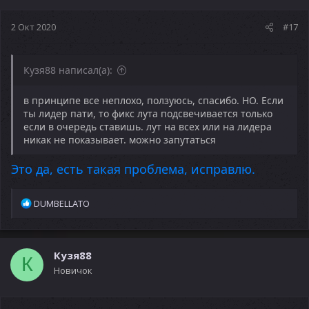
2 Окт 2020
#17
Кузя88 написал(а):
в принципе все неплохо, ползуюсь, спасибо. НО. Если
ты лидер пати, то фикс лута подсвечивается только
если в очередь ставишь. лут на всех или на лидера
никак не показывает. можно запутаться
Это да, есть такая проблема, исправлю.
Р
DUMBELLATO
е
а
к
ц
Кузя88
К
и
Новичок
и
: