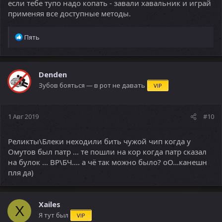
если тебе тупо надо копать - завали хавальник и играй
применяя все доступные методы.
Р
Пять
е
а
к
ц
Denden
и
Зубов бояться — в рот не давать
VIP
и
:
1 Авг 2019
#10
Реликты\Блеки неходили бить чужой чип когда у
Омутов был патр ... те пошли на кор когда патр сказал
на булок ... ВР\БЧ.... а чё так можно было? оО...канешн
пля да)
Xailes
X
Я тут был
VIP