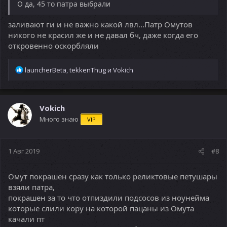
О да, 45 то патра выбрали
заливают ги и не важно какой лвл...Патр Омутов
никого не красил же и не давал бч, даже когда его
откровенно оскорбляли
Р
launcherBeta
,
tekkenThug
и
Vokich
е
а
к
ц
Vokich
и
Много знаю
VIP
и
:
1 Авг 2019
#8
Омут покрашен сразу как только реликтовые петушары
взяли патра,
покрашен за то что отпиздили подсосов из ноунейма
которые слили кору на которой пацаны из Омута
качали пт