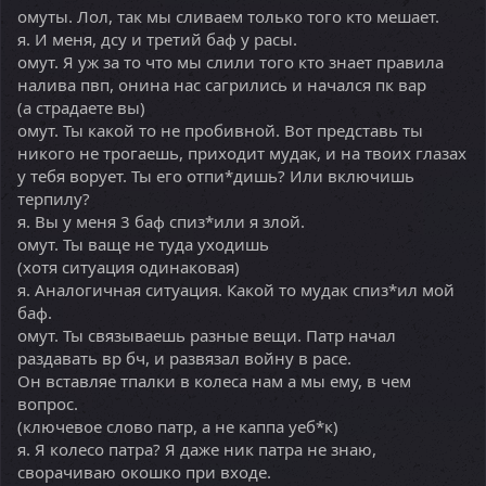
омуты. Лол, так мы сливаем только того кто мешает.
я. И меня, дсу и третий баф у расы.
омут. Я уж за то что мы слили того кто знает правила
налива пвп, онина нас сагрились и начался пк вар
(а страдаете вы)
омут. Ты какой то не пробивной. Вот представь ты
никого не трогаешь, приходит мудак, и на твоих глазах
у тебя ворует. Ты его отпи*дишь? Или включишь
терпилу?
я. Вы у меня 3 баф спиз*или я злой.
омут. Ты ваще не туда уходишь
(хотя ситуация одинаковая)
я. Аналогичная ситуация. Какой то мудак спиз*ил мой
баф.
омут. Ты связываешь разные вещи. Патр начал
раздавать вр бч, и развязал войну в расе.
Он вставляе тпалки в колеса нам а мы ему, в чем
вопрос.
(ключевое слово патр, а не каппа уеб*к)
я. Я колесо патра? Я даже ник патра не знаю,
сворачиваю окошко при входе.