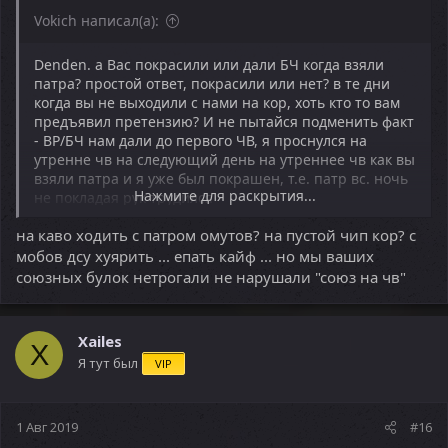
Vokich написал(а):
Denden. а Вас покрасили или дали БЧ когда взяли
патра? простой ответ, покрасили или нет? в те дни
когда вы не выходили с нами на кор, хоть кто то вам
предъявил претензию? И не пытайся подменить факт
- ВР/БЧ нам дали до первого ЧВ, я проснулся на
утренне чв на следующий день на утреннее чв как вы
взяли патра и я уже был покрашен, т.е. патр вс. ночь
Нажмите для раскрытия...
не покладая рук трудился
на каво ходить с патром омутов? на пустой чип кор? с
мобов дсу хуярить ... епать кайф ... но мы ваших
союзных булок нетрогали не нарушали "союз на чв"
Xailes
X
Я тут был
VIP
1 Авг 2019
#16