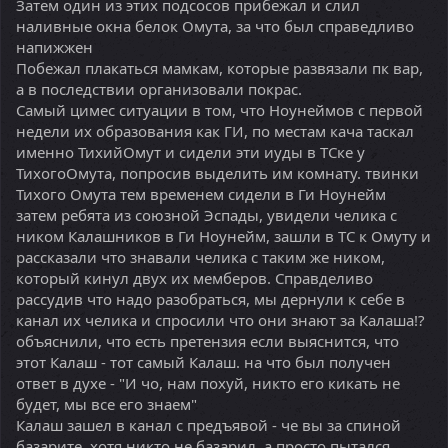
Затем один из этих подсосов прибежал и слил
наливные окна белок Омута, за что был справедливо
напижжен
Побежал плакаться мамкам, которые развязали пк вар,
а в последствии организовали покрас.
Самый цимес ситуации в том, что Ноунеймов с первой
недели их образования как ГИ, по местам кача таскал
именно ТихийОмут и сидели эти иуды в ТСке у
ТихогоОмута, попросив выделить им комнату. твинки
Тихого Омута тем временем сидели в Ги Ноунейм
затем ребята из союзной Эспады, увидели челика с
ником Калашников в Ги Ноунейм, зашли в ТС к Омуту и
рассказали что знавали челика с таким же ником,
который кинул двух их мемберов. Справделиво
рассудив что надо разобраться, мы дернули к себе в
канал их челика и спросили что они знают за Калаша!?
объяснили, что есть претензия если выяснится, что
этот Калаш - тот самый Калаш. на что был получен
ответ в духе - "И чо, нам похуй, никто его кикать не
будет, мы все его знаем"
Калаш зашел в канал с предъявой - че вы за спиной
базарите, хотя никто не базарил, а просто пытался