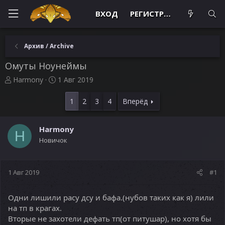
ВХОД
РЕГИСТРАЦИЯ
Архив / Archive
Омуты Ноунеймы
А
Д
Harmony
1 Авг 2019
в
а
т
т
1
2
3
4
Вперёд
о
а
р
н
т
а
Harmony
H
е
ч
Новичок
м
а
ы
л
а
1 Авг 2019
#1
Одни лишили расу дсу и бафа.(нубов таких как я) лили
на тп в крагах.
Вторые не захотели дефать тп(от питушар), но хотя бы