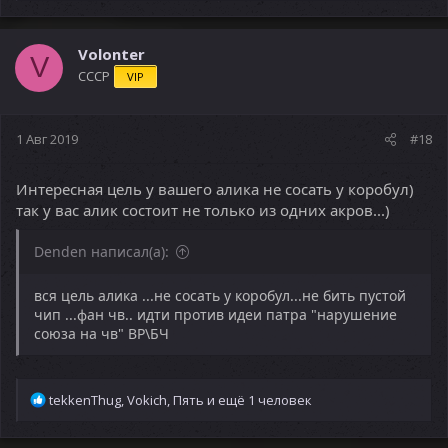
а
к
ц
Volonter
V
и
СССР
VIP
и
:
1 Авг 2019
#18
Интересная цель у вашего алика не сосать у коробул)
так у вас алик состоит не только из одних акров...)
Denden написал(а):
вся цель алика ...не сосать у коробул...не бить пустой
чип ...фан чв.. идти против идеи патра "нарушение
союза на чв" ВР\БЧ
Р
tekkenThug
,
Vokich
,
Пять
и ещё 1 человек
е
а