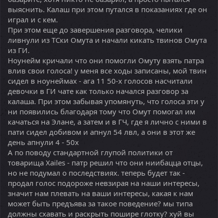
выяснить. Калаш при этом путался в показаниях где он
играл и с кем.
При этом еще до завершения разговора, челики
ливнули из ТСки Омута и начали кикать твинов Омута
из ГИ.
Ноунейм кричали что они помогли Омуту взять патра
влив свои голоса! у меня все ходы записаны, мой твин
сидел в ноунеймах - ага 11 50-х голосов насчитали
девочки в ГИ чате как только начался разговор за
калаша. При этом забывая упомянуть, что голоса эти у
ни появились благодаря тому что Омут помогал им
качаться на Элане, а затем и в ГЧ, где я лично с ними в
пати сидел добивом и апнул 54 лвл, а они в этот же
день апнули 4 - 50х
А по поводу стандартной глупой политики от
товарища Xailes - патр решил что они ниибацца отцы,
но не подумал о последствиях. теперь будет так -
продал голос подороже невзирая на наши интересы,
значит нам плевать на ваши интересы, какая к нам
может быть предъява за такое поведение? мы типа
должны схавать и раскрыть пошире глотку? хуй вы