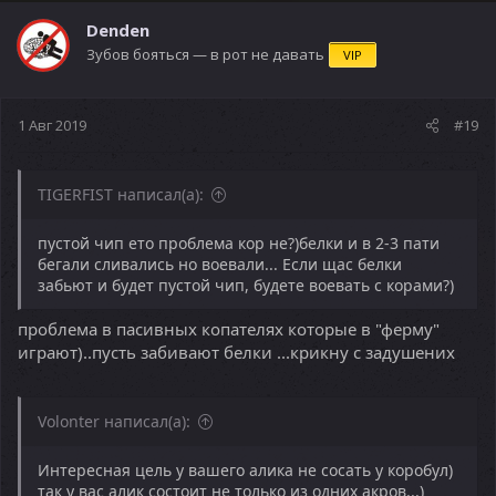
к
ц
Denden
и
Зубов бояться — в рот не давать
VIP
и
:
1 Авг 2019
#19
TIGERFIST написал(а):
пустой чип ето проблема кор не?)белки и в 2-3 пати
бегали сливались но воевали... Если щас белки
забьют и будет пустой чип, будете воевать с корами?)
проблема в пасивных копателях которые в "ферму"
играют)..пусть забивают белки ...крикну с задушених
Volonter написал(а):
Интересная цель у вашего алика не сосать у коробул)
так у вас алик состоит не только из одних акров...)