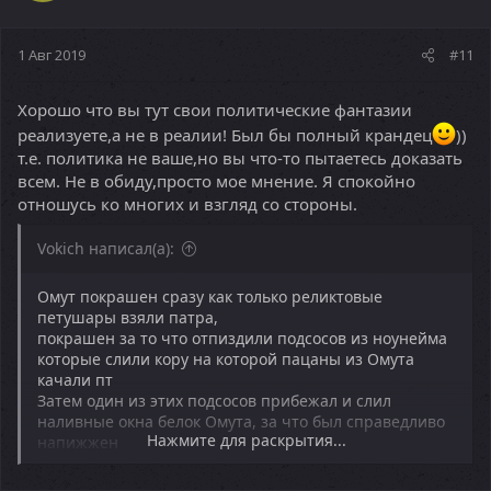
1 Авг 2019
#11
Хорошо что вы тут свои политические фантазии
реализуете,а не в реалии! Был бы полный крандец
))
т.е. политика не ваше,но вы что-то пытаетесь доказать
всем. Не в обиду,просто мое мнение. Я спокойно
отношусь ко многих и взгляд со стороны.
Vokich написал(а):
Омут покрашен сразу как только реликтовые
петушары взяли патра,
покрашен за то что отпиздили подсосов из ноунейма
которые слили кору на которой пацаны из Омута
качали пт
Затем один из этих подсосов прибежал и слил
наливные окна белок Омута, за что был справедливо
Нажмите для раскрытия...
напижжен
Побежал плакаться мамкам, которые развязали пк
вар, а в последствии организовали покрас.