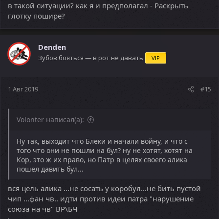
в такой ситуации? как я и предполагал - Раскрыть
глотку пошире?
Denden
Зубов бояться — в рот не давать
VIP
1 Авг 2019
#15
Volonter написал(а):
Ну так, выходит что Блеки и начали войну, и что с
того что они не пошли на бул? ну не хотят, хотят на
Кор, это ж их право, но Патр в целях своего алика
пошел давить бул...
вся цель алика ...не сосать у коробул...не бить пустой
чип ...фан чв.. идти против идеи патра "нарушение
союза на чв" ВР\БЧ