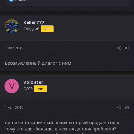
е
а
к
ц
Keller777
и
Сладкий
VIP
и
:
1 Авг 2019
#2
Бессмысленный диалог с ним
Volonter
V
СССР
VIP
1 Авг 2019
#3
ну ты явно типичный челик который продает голос
тому кто даст больше, в чем тогда твоя проблема?