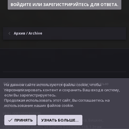
и
ВОЙДИТЕ ИЛИ ЗАРЕГИСТРИРУЙТЕСЬ ДЛЯ ОТВЕТА.
:
Архив / Archive
Общество с ограниченной ответственностью
На данном сайте используются файлы cookie, чтобы
"Лаксар"
персонализировать контент и сохранить Ваш вход в систему,
если Вы зарегистрируетесь.
Регистрационный номер 309233-3301-ООО
Продолжая использовать этот сайт, Вы соглашаетесь на
использование наших файлов cookie.
Код ОКПО: 33411899
ИНН: 00810202410309
Юридический адрес: Кыргызская Республика, Бишкек,
ПРИНЯТЬ
УЗНАТЬ БОЛЬШЕ...
Первомайский район, ул.Байтик Баатыра, 118, 1 Этаж