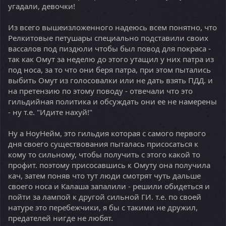
угадали, девочки!
Из всего вышеизложенного надеюсь всем понятно, что
Релкитовые петушары специально подставили своих
вассалов под пиздюли чтобы был повод для покраса -
так как Омут за неделю до этого утащил у них патра из
под носа, за то что они беря патра, при этом пытались
выбить Омут из голосовалки или не дать взять ПДД. и
на претензию по этому поводу - отвечали что это
гильдийная политика и обсуждать они ее не намерены
- ну т.е. "Идите нахуй!"
Ну а НоуНейм, это гильдия которая с самого первого
дня своего существования пыталась присосаться к
кому то сильному, чтобы получить с этого какой то
профит. поэтому присосавшись к Омуту она получила
кач, затем поняв что тут люди смотрят чуть дальше
своего носа и Калаша запалили - решили обидеться и
пойти за лампой к другой сильной ГИ. т.е. по своей
натуре это перебежчики, я бы с такими не дружил,
предателей нигде не любят.