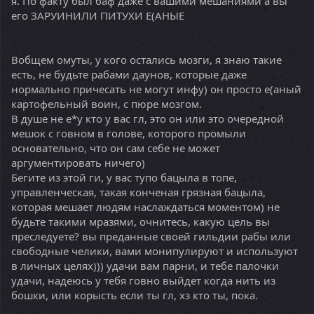
я. По факту был баф даже с вашими мешаниями а вы
его ЗАРУИНИЛИ ПИТУХИ Е(АНЫЕ
Вобщем омуты, у кого остались мозги, я знаю такие
есть, не будьте рабами даунов, которые даже
нормально причесать не могут инфу) он просто е(аный
картофельный воин, с пюре мозгом.
В душе не е*у кто у вас гл, это он или это очередной
мешок с говном в голове, которого промыли
основательно, что он сам себе не может
аргументировать ничего)
Бегите из этой ги, у вас тупо бацыла в топе,
управленческая, такая конченая грязная бацыла,
которая мешает людям наслаждаться моментом) не
будьте такими мразями, очнитесь, какую цель вы
преследуете? вы преданные своей гильдии рабы или
свободные челики, вами монипулируют и используют
в личных целях))) удачи вам парни, и тебе палочки
удачи, надеюсь у тебя говно выйдет когда нить из
бошки, или корысть если ты гл, хз кто ты, пока.