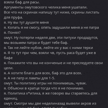
взяли баф для расы.
Аргументы омутовского челика меня ушатали.
Все что на скринах напишу тут ниже, скрины листать
для пруфа.
я. Ну вы тут душите меня
я. Копать я не смогу, опять задушили меня а не патра
я. Понял?
омут. Ну потерпи неделя две, эти питухи продадутся,
мы возьмем патра и будет тебе баф.
я. Так не лейте нубов, лейте их у вас с ними терки
я. Я то тут при чем, взяли чв, пусть раса будет уже в
бафе
я. Покажите что вы не конченые и не преследуете свои
цели.
я. А хотите благо для всех, баф это для всех.
я. А не патр и лампы для 1-5.
омут. Ты политику игры не понимаешь, чувак.
я. Объясни в кратце тогда что я не понимаю.
я. Политика х*итика, я же говорю вы стараетесь для
едениц.
омут. Смотри мы две неделиназад вывели акров из