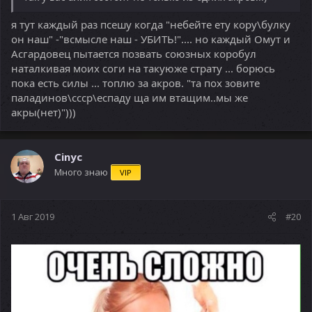
я тут каждый раз псешу когда "небейте ету кору\булку
он наш" -"всмысле наш - УБИТЬ!".... но каждый Омут и
Асгардовец пытается позвать союзных коробул
наталкивая моих соги на такуюже страту ... борюсь
пока есть силы ... топлю за акров. "та пох зовите
паладинов\ссср\еспаду ща им втащим..мы же
акры(нет)")))
Cinyc
Много знаю
VIP
1 Авг 2019
#20