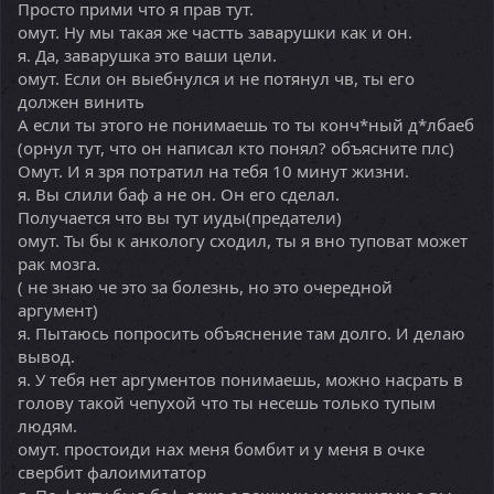
Просто прими что я прав тут.
омут. Ну мы такая же частть заварушки как и он.
я. Да, заварушка это ваши цели.
омут. Если он выебнулся и не потянул чв, ты его
должен винить
А если ты этого не понимаешь то ты конч*ный д*лбаеб
(орнул тут, что он написал кто понял? объясните плс)
Омут. И я зря потратил на тебя 10 минут жизни.
я. Вы слили баф а не он. Он его сделал.
Получается что вы тут иуды(предатели)
омут. Ты бы к анкологу сходил, ты я вно туповат может
рак мозга.
( не знаю че это за болезнь, но это очередной
аргумент)
я. Пытаюсь попросить объяснение там долго. И делаю
вывод.
я. У тебя нет аргументов понимаешь, можно насрать в
голову такой чепухой что ты несешь только тупым
людям.
омут. простоиди нах меня бомбит и у меня в очке
свербит фалоимитатор