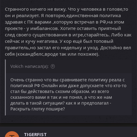
Странного ничего не вижу. Что у человека в голове,то
он и реализует. Я повторю,единственная политика
здравая с ПК варами ,которую встречал в РФ,на этом
проекте - у имбалансов. Хотите оставить приятный
след своего существования в игре,старайтесь. Либо как
сейчас и кучу негатива. У кор ещё был топовый
правитель,но застал его недельку и уход. Достойно вел
себя (кокандбелс,вроде так или похожее).
Vokich написал(а):
Очень странно что вы сравниваете политику реала с
политикой РФ Онлайн или даже допускаете что кто-то
стал бы действовать схоэим образом. из всего
сказанного вами я так и не понял, а что же нам
делать в такой ситуации? как я и предполагал -
Раскрыть глотку пошире?
TIGERFIST