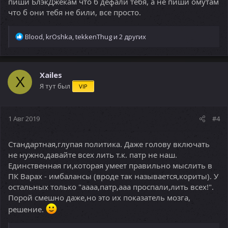
пиши БлэкДжекам что б дефали тебя, а не пиши омутам
что б они тебя не били, все просто.
Р
Blood
,
krOshka
,
tekkenThug
и 2 других
е
а
к
ц
Xailes
X
и
Я тут был
VIP
и
:
1 Авг 2019
#4
Стандартная,глупая политика. Даже голову включать
не нужно,давайте всех лить т.к. патр не наш.
Единственная ги,которая умеет правильно мыслить в
ПК Варах - имбалансы (вроде так называется,кориты). У
остальных только "аааа,патр,ааа проспали,лить всех!".
Порой смешно даже,но это их показатель мозга,
решение.