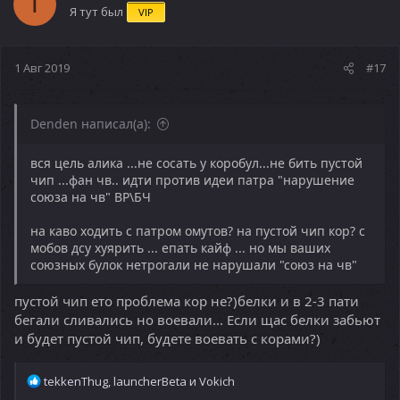
T
Я тут был
VIP
1 Авг 2019
#17
Denden написал(а):
вся цель алика ...не сосать у коробул...не бить пустой
чип ...фан чв.. идти против идеи патра "нарушение
союза на чв" ВР\БЧ
на каво ходить с патром омутов? на пустой чип кор? с
мобов дсу хуярить ... епать кайф ... но мы ваших
союзных булок нетрогали не нарушали "союз на чв"
пустой чип ето проблема кор не?)белки и в 2-3 пати
бегали сливались но воевали... Если щас белки забьют
и будет пустой чип, будете воевать с корами?)
Р
tekkenThug
,
launcherBeta
и
Vokich
е