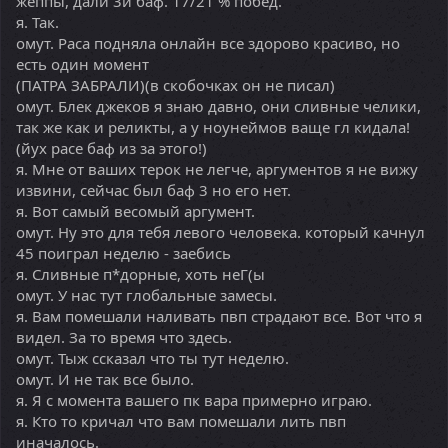
жеппы, дали 3й баф. 17/21 % побед.
я. Так.
омут. Раса подняла онлайн все здорово красиво, но
есть один момент
(ПАТРА ЗАБРАЛИ)(в скобочках он не писал)
омут. Блек джеков я знаю давно, они сливные челики,
так же как и реликты, а у ноунеймов ваще гл кидала!
(йух расе баф из за этого!)
я. Мне от ваших терок не легче, аргументов я не вижу
извини, сейчас был баф 3 но его нет.
я. Вот самый весомый аргумент.
омут. Ну это для тебя левого человека. который качнул
45 поиграл неделю - заебись
я. Сливные п*дорные, хоть неГ(ы
омут. У нас тут глобальные замесы.
я. Вам помешали наливать пвп страдают все. Вот что я
видел. За то время что здесь.
омут. Тыж ссказал что ты тут неделю.
омут. И не так все было.
я. Я с момента вашего пк вара примерно играю.
я. Кто то кричал что вам помешали лить пвп
иначалось.