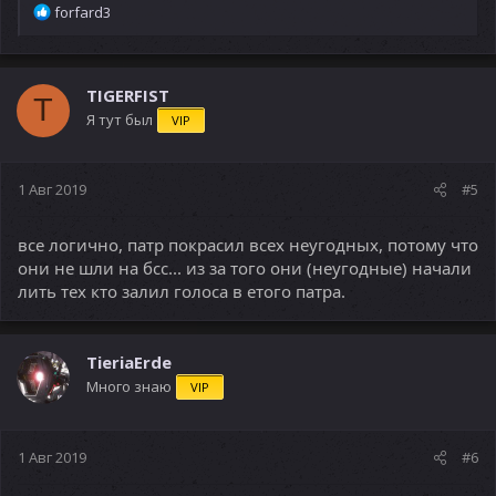
Р
forfard3
е
а
к
ц
TIGERFIST
T
и
Я тут был
VIP
и
:
1 Авг 2019
#5
все логично, патр покрасил всех неугодных, потому что
они не шли на бсс... из за того они (неугодные) начали
лить тех кто залил голоса в етого патра.
TieriaErde
Много знаю
VIP
1 Авг 2019
#6