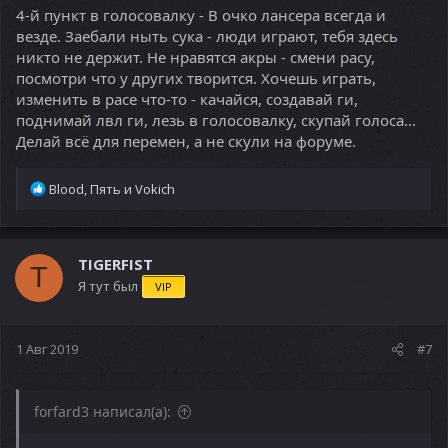
4-й пункт в голосовалку - В очко лансера всегда и
везде. Заебали ныть сука - люди играют, тебя здесь
никто не держит. Не нравятся акры - смени расу,
посмотри что у других творится. Хочешь играть,
изменить в расе что-то - качайся, создавай ги,
поднимай лвл ги, лезь в голосовалку, скупай голоса...
Делай всё для перемен, а не скули на форуме.
Р
Blood
,
Пять
и
Vokich
е
а
к
ц
TIGERFIST
T
и
Я тут был
VIP
и
:
1 Авг 2019
#7
forfard3 написал(а):