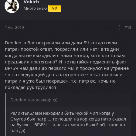
влив свои голоса! у меня все ходы записаны, мой твин
Vokich
сидел в ноунеймах - ага 11 50-х голосов насчитали
Много знаю
VIP
девочки в ГИ чате как только начался разговор за
калаша. При этом забывая упомянуть, что голоса эти у
ни появились благодаря тому что Омут помогал им
1 Авг 2019
#13
качаться на Элане, а затем и в ГЧ, где я лично с ними
в пати сидел добивом и апнул 54 лвл, а они в этот же
день апнули 4 - 50х
Denden. а Вас покрасили или дали БЧ когда взяли
А по поводу стандартной глупой политики от
патра? простой ответ, покрасили или нет? в те дни
товарища Xailes - патр решил что они ниибацца
когда вы не выходили с нами на кор, хоть кто то вам
отцы, но не подумал о последствиях. теперь будет так
предъявил претензию? И не пытайся подменить факт -
- продал голос подороже невзирая на наши
ВР/БЧ нам дали до первого ЧВ, я проснулся на утренне
интересы, значит нам плевать на ваши интересы,
чв на следующий день на утреннее чв как вы взяли
какая к нам может быть предъява за такое
патра и я уже был покрашен, т.е. патр вс. ночь не
поведение? мы типа должны схавать и раскрыть
покладая рук трудился
пошире глотку? хуй вы угадали, девочки!
Denden написал(а):
Реликты\Блеки неходили бить чужой чип когда у
Омутов был патр ... те пошли на кор когда патр сказал
на булок ... ВР\БЧ.... а чё так можно было? оО...канешн
пля да)