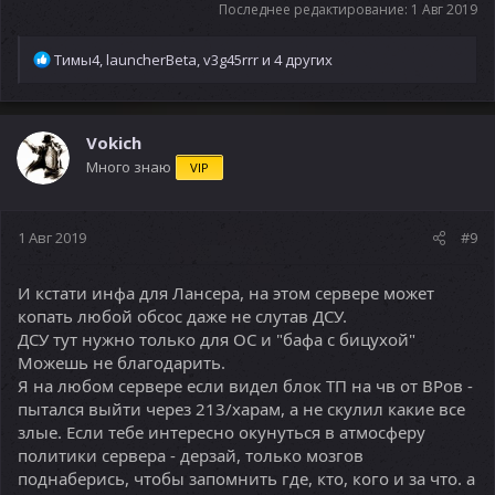
Последнее редактирование:
1 Авг 2019
Р
Тимы4
,
launcherBeta
,
v3g45rrr
и 4 других
е
а
к
ц
Vokich
и
Много знаю
VIP
и
:
1 Авг 2019
#9
И кстати инфа для Лансера, на этом сервере может
копать любой обсос даже не слутав ДСУ.
ДСУ тут нужно только для ОС и "бафа с бицухой"
Можешь не благодарить.
Я на любом сервере если видел блок ТП на чв от ВРов -
пытался выйти через 213/харам, а не скулил какие все
злые. Если тебе интересно окунуться в атмосферу
политики сервера - дерзай, только мозгов
поднаберись, чтобы запомнить где, кто, кого и за что. а